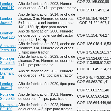
COP 23.165.000,99
Lemken
Año de fabricación: 2003, Número
-
Opal 110
de cuerpos: 3/2+1, tipo: para tractor
COP 25.003.493,14
Año de fabricación: 2014, ancho de
Lemken
alcance: 3 m, Número de cuerpos:
COP 55.154.764,27
Juwel 8
5+1, potencia del tractor requerida:
- COP 91.924.607,11
140 - 150 Hp, tipo: para tractor
Año de fabricación: 2000, Número
Lemken
de cuerpos: 5, potencia del tractor
COP 55.154.764,27
Opal 120
requerida: 130 Hp
Año de fabricación: 2024, ancho de
COP 136.048.418,53
Amazone
alcance: 3 m, Número de cuerpos:
-
Teres 300
5, tipo: para tractor
COP 172.818.261,37
Año de fabricación: 2023, ancho de
Pöttinger
COP 91.924.607,11 -
alcance: 2 m, Número de cuerpos:
Servo 45
COP 113.986.512,82
4+1, tipo: para tractor
Lemken
COP 183.849.214,23
Año de fabricación: 2023, Número
Diamant
-
de cuerpos: 7+1, tipo: para tractor
16
COP 275.773.821,34
COP 69.862.701,41
Lemken
Año de fabricación: 2020, tipo: para
-
Juwel 7
tractor
COP 95.601.591,40
Pöttinger
Año de fabricación: 1901, Número
COP 80.893.654,26
Servo 35
de cuerpos: 4, tipo: para tractor
COP 128.694.449,96
Kverneland
Año de fabricación: 2023, Número
-
EG 100
de cuerpos: 4/5, tipo: para tractor