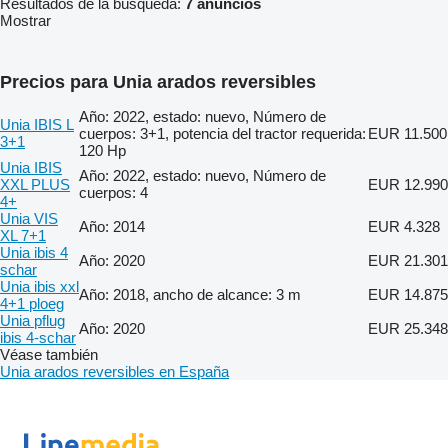
Resultados de la búsqueda:
7 anuncios
Mostrar
Precios para Unia arados reversibles
Año: 2022, estado: nuevo, Número de
Unia IBIS L
cuerpos: 3+1, potencia del tractor requerida:
EUR 11.500
3+1
120 Hp
Unia IBIS
Año: 2022, estado: nuevo, Número de
XXL PLUS
EUR 12.990
cuerpos: 4
4+
Unia VIS
Año: 2014
EUR 4.328
XL 7+1
Unia ibis 4
Año: 2020
EUR 21.301
schar
Unia ibis xxl
Año: 2018, ancho de alcance: 3 m
EUR 14.875
4+1 ploeg
Unia pflug
Año: 2020
EUR 25.348
ibis 4-schar
Véase también
Unia arados reversibles en España