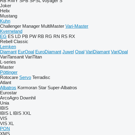
RB
RWY
SPB
SPSL
Voyager S
Joker
Helix
Mustang
Kuhn
Challenger
Manager
MultiMaster
Vari-Master
Kverneland
EG
ES
LD
PB
PW
RB
RG
RN
RS
RX
Rebell Classic
Lemken
Diamant
EurOpal
EuroDiamant
Juwel
Opal
VariDiamant
VariOpal
VariTansanit
VariTitan
L-series
Master
Pöttinger
Rotocare
Servo
Terradisc
Atlant
Albatros
Kormoran
Star
Super-Albatros
Eurostar
ArcoAgro
Downhil
Unia
IBIS
IBIS L
IBIS XXL
VIS
VIS XL
PON
XMS