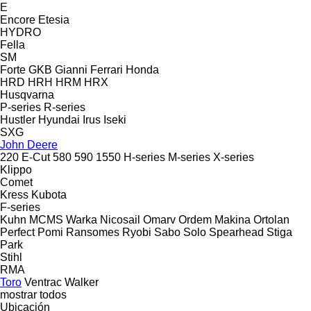
E
Encore
Etesia
HYDRO
Fella
SM
Forte
GKB
Gianni Ferrari
Honda
HRD
HRH
HRM
HRX
Husqvarna
P-series
R-series
Hustler
Hyundai
Irus
Iseki
SXG
John Deere
220 E-Cut
580
590
1550
H-series
M-series
X-series
Klippo
Comet
Kress
Kubota
F-series
Kuhn
MCMS Warka
Nicosail
Omarv
Ordem Makina
Ortolan
Perfect
Pomi
Ransomes
Ryobi
Sabo
Solo
Spearhead
Stiga
Park
Stihl
RMA
Toro
Ventrac
Walker
mostrar todos
Ubicación