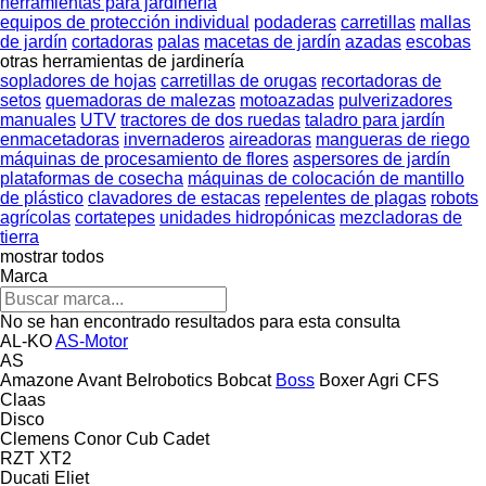
herramientas para jardinería
equipos de protección individual
podaderas
carretillas
mallas
de jardín
cortadoras
palas
macetas de jardín
azadas
escobas
otras herramientas de jardinería
sopladores de hojas
carretillas de orugas
recortadoras de
setos
quemadoras de malezas
motoazadas
pulverizadores
manuales
UTV
tractores de dos ruedas
taladro para jardín
enmacetadoras
invernaderos
aireadoras
mangueras de riego
máquinas de procesamiento de flores
aspersores de jardín
plataformas de cosecha
máquinas de colocación de mantillo
de plástico
clavadores de estacas
repelentes de plagas
robots
agrícolas
cortatepes
unidades hidropónicas
mezcladoras de
tierra
mostrar todos
Marca
No se han encontrado resultados para esta consulta
AL-KO
AS-Motor
AS
Amazone
Avant
Belrobotics
Bobcat
Boss
Boxer Agri
CFS
Claas
Disco
Clemens
Conor
Cub Cadet
RZT
XT2
Ducati
Eliet