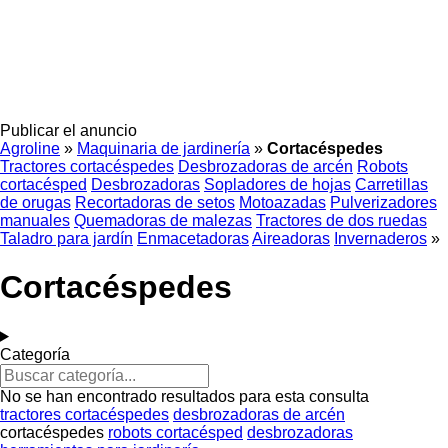
Publicar el anuncio
Agroline
»
Maquinaria de jardinería
»
Cortacéspedes
Tractores cortacéspedes
Desbrozadoras de arcén
Robots
cortacésped
Desbrozadoras
Sopladores de hojas
Carretillas
de orugas
Recortadoras de setos
Motoazadas
Pulverizadores
manuales
Quemadoras de malezas
Tractores de dos ruedas
Taladro para jardín
Enmacetadoras
Aireadoras
Invernaderos
»
Cortacéspedes
Categoría
No se han encontrado resultados para esta consulta
tractores cortacéspedes
desbrozadoras de arcén
cortacéspedes
robots cortacésped
desbrozadoras