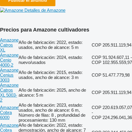
Publicar el anuncio
Detalles de Amazone
Precios para Amazone cultivadores
Amazone
Año de fabricación: 2022, estado:
Catros
COP 205.911.119,94
usados, ancho de alcance: 5 m
XL
Amazone
Año de fabricación: 2024, estado:
COP 91.924.607,11 -
Cenio
nuevo/usados
COP 102.955.559,97
4000-2
Amazone
Año de fabricación: 2015, estado:
Cenius
COP 51.477.779,98
usados, ancho de alcance: 3 m
3003
Amazone
Catros
Año de fabricación: 2025, ancho de
COP 205.911.119,94
XL 5003-
alcance: 5 m
2
Año de fabricación: 2023, estado:
Amazone
COP 220.619.057,07
usados, ancho de alcance: 6 m,
Cobra
-
Número de filas: 8 , profundidad de
6000
COP 224.296.041,36
procesamiento: 130 mm
Amazone
Año de fabricación: 2022, estado:
Cobra
demostración, ancho de alcance: 7