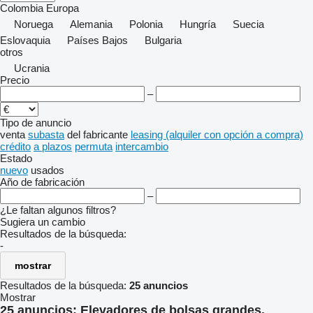
Colombia
Europa
Noruega
Alemania
Polonia
Hungría
Suecia
Eslovaquia
Países Bajos
Bulgaria
otros
Ucrania
Precio
–
Tipo de anuncio
venta
subasta
del fabricante
leasing (alquiler con opción a compra)
crédito
a plazos
permuta
intercambio
Estado
nuevo
usados
Año de fabricación
–
¿Le faltan algunos filtros?
Sugiera un cambio
Resultados de la búsqueda:
-
mostrar
Resultados de la búsqueda:
25 anuncios
Mostrar
25 anuncios:
Elevadores de bolsas grandes,