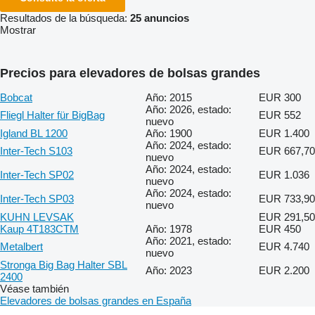
Resultados de la búsqueda:
25 anuncios
Mostrar
Precios para elevadores de bolsas grandes
Bobcat
Año: 2015
EUR 300
Año: 2026, estado:
Fliegl Halter für BigBag
EUR 552
nuevo
Igland BL 1200
Año: 1900
EUR 1.400
Año: 2024, estado:
Inter-Tech S103
EUR 667,70
nuevo
Año: 2024, estado:
Inter-Tech SP02
EUR 1.036
nuevo
Año: 2024, estado:
Inter-Tech SP03
EUR 733,90
nuevo
KUHN LEVSAK
EUR 291,50
Kaup 4T183CTM
Año: 1978
EUR 450
Año: 2021, estado:
Metalbert
EUR 4.740
nuevo
Stronga Big Bag Halter SBL
Año: 2023
EUR 2.200
2400
Véase también
Elevadores de bolsas grandes en España