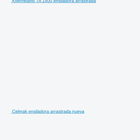
Kverneland TA 1500 ensiladora arrastrada
Çelmak ensiladora arrastrada nueva