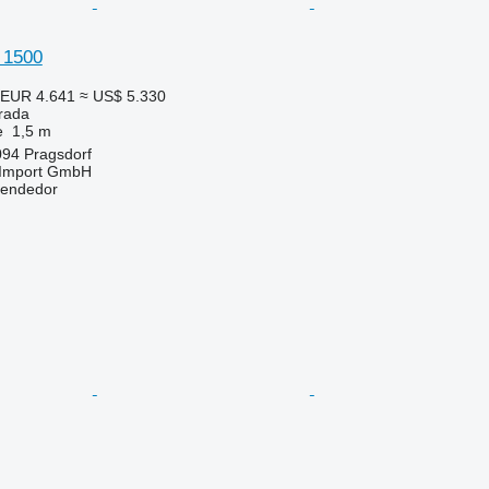
 1500
EUR 4.641
≈ US$ 5.330
trada
e
1,5 m
094 Pragsdorf
t-Import GmbH
vendedor