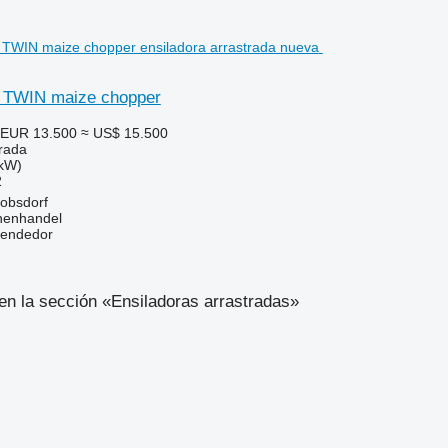
 TWIN maize chopper
EUR 13.500
≈ US$ 15.500
trada
 kW)
2
obsdorf
nenhandel
vendedor
n la sección «Ensiladoras arrastradas»