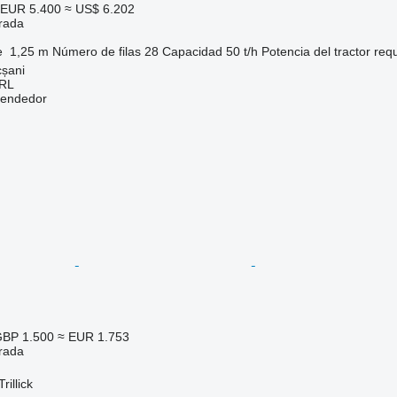
EUR 5.400
≈ US$ 6.202
trada
e
1,25 m
Número de filas
28
Capacidad
50 t/h
Potencia del tractor req
șani
RL
vendedor
BP 1.500
≈ EUR 1.753
trada
rillick