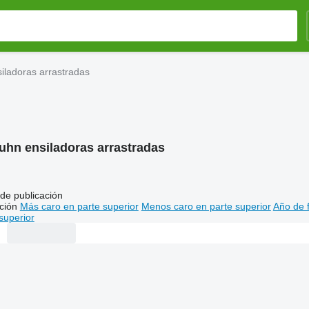
iladoras arrastradas
uhn ensiladoras arrastradas
de publicación
ción
Más caro en parte superior
Menos caro en parte superior
Año de f
superior