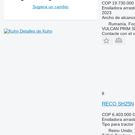
COP 19.730.000
Sugiera un cambio
Ensiladora arras
2023
Ancho de alcanc
Rumanía, Foc
VULCAN PRIM S
Detalles de Kuhn
Contacte con el 
8
RECO SH25N
COP 6.403.000
G
Ensiladora arras
Tipo
para tractor
Reino Unido, T