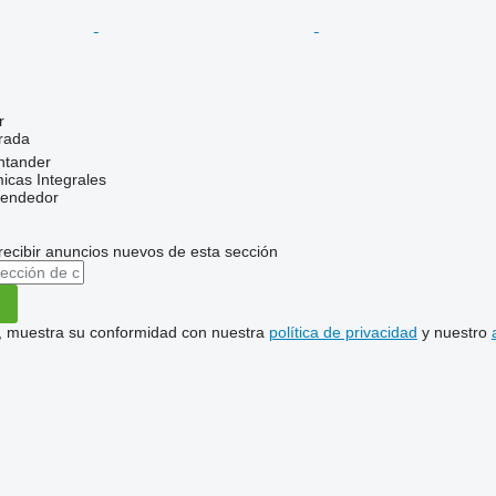
r
trada
ntander
icas Integrales
vendedor
recibir anuncios nuevos de esta sección
uí, muestra su conformidad con nuestra
política de privacidad
y nuestro