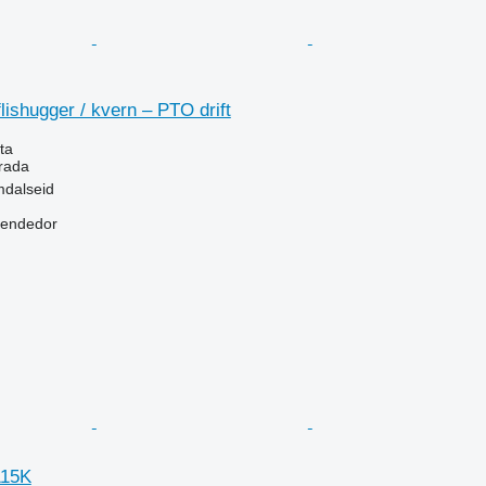
lishugger / kvern – PTO drift
ta
trada
dalseid
vendedor
115K