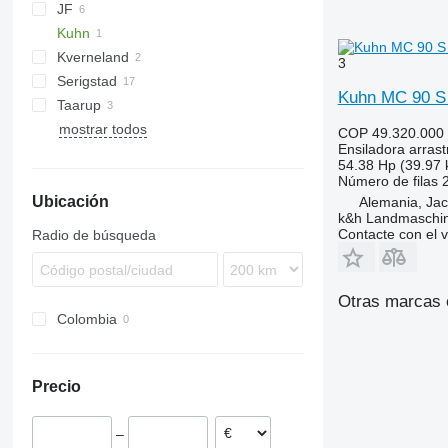
JF
Kuhn
Kverneland
MC
3
Serigstad
MB
Sterh
MC 90 S
Kuhn MC 90 S
Taarup
FS
MC 90 S Twin
mostrar todos
COP 49.320.000
Ensiladora arras
54.38 Hp (39.97
Número de filas
Ubicación
Alemania, Jac
k&h Landmaschi
Contacte con el 
Radio de búsqueda
Otras marcas e
Colombia
Precio
–