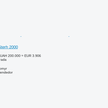
terh 2000
UAH 200.000
≈ EUR 3.906
trada
tomyr
vendedor