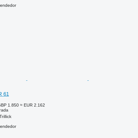
vendedor
R 61
BP 1.850
≈ EUR 2.162
trada
rillick
vendedor