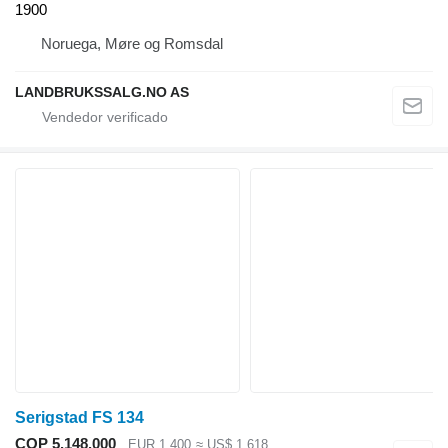
1900
Noruega, Møre og Romsdal
LANDBRUKSSALG.NO AS
Serigstad FS 134
COP 5.148.000
EUR 1.400
≈ US$ 1.618