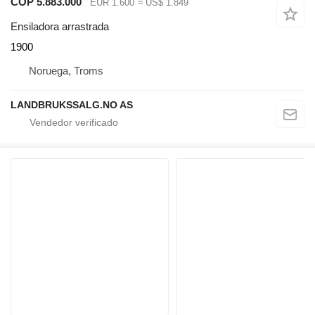
COP 5.883.000
EUR 1.600
≈ US$ 1.849
Ensiladora arrastrada
1900
Noruega, Troms
LANDBRUKSSALG.NO AS