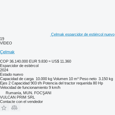
Çelmak esparcidor de estiércol nuevo
19
VÍDEO
Çelmak
COP 36.140.000
EUR 9.830
≈ US$ 11.360
Esparcidor de estiércol
2024
Estado
nuevo
Capacidad de carga
10.000 kg
Volumen
10 m³
Peso neto
3.150 kg
Ejes
2
Capacidad
903 t/h
Potencia del tractor requerida
80 Hp
Velocidad de funcionamiento
9 km/h
Rumanía, MUN. FOCŞANI
VULCAN PRIM SRL
Contacte con el vendedor