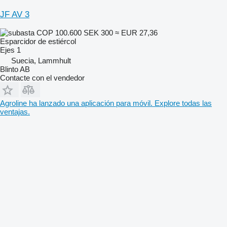
JF AV 3
COP 100.600
SEK 300
≈ EUR 27,36
Esparcidor de estiércol
Ejes
1
Suecia, Lammhult
Blinto AB
Contacte con el vendedor
Agroline ha lanzado una aplicación para móvil. Explore todas las
ventajas.