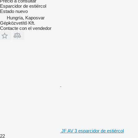
Precio a consultar
Esparcidor de estiércol
Estado
nuevo
Hungría, Kaposvar
Gépközvetítő Kft.
Contacte con el vendedor
JF AV 3 esparcidor de estiércol
22