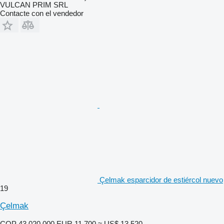
VULCAN PRIM SRL
Contacte con el vendedor
Çelmak esparcidor de estiércol nuevo
19
Çelmak
COP 43.020.000
EUR 11.700
≈ US$ 13.520