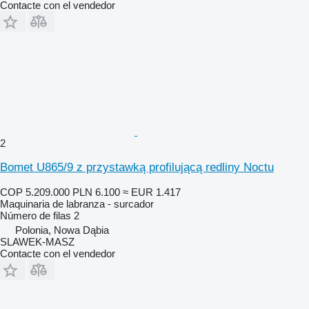
Contacte con el vendedor
2
Bomet U865/9 z przystawką profilującą redliny Noctu
COP 5.209.000
PLN 6.100
≈ EUR 1.417
Maquinaria de labranza - surcador
Número de filas
2
Polonia, Nowa Dąbia
SLAWEK-MASZ
Contacte con el vendedor