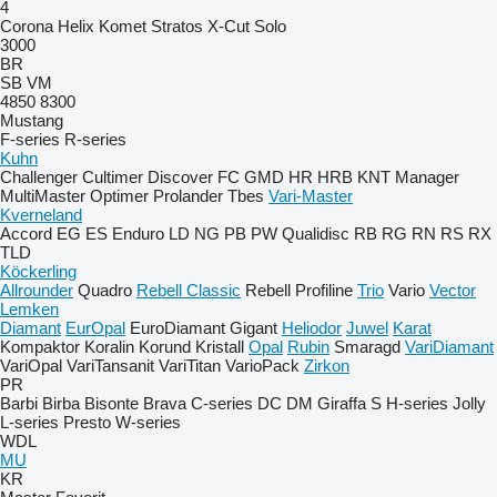
4
Corona
Helix
Komet
Stratos
X-Cut Solo
3000
BR
SB
VM
4850
8300
Mustang
F-series
R-series
Kuhn
Challenger
Cultimer
Discover
FC
GMD
HR
HRB
KNT
Manager
MultiMaster
Optimer
Prolander
Tbes
Vari-Master
Kverneland
Accord
EG
ES
Enduro
LD
NG
PB
PW
Qualidisc
RB
RG
RN
RS
RX
TLD
Köckerling
Allrounder
Quadro
Rebell Classic
Rebell Profiline
Trio
Vario
Vector
Lemken
Diamant
EurOpal
EuroDiamant
Gigant
Heliodor
Juwel
Karat
Kompaktor
Koralin
Korund
Kristall
Opal
Rubin
Smaragd
VariDiamant
VariOpal
VariTansanit
VariTitan
VarioPack
Zirkon
PR
Barbi
Birba
Bisonte
Brava
C-series
DC
DM
Giraffa S
H-series
Jolly
L-series
Presto
W-series
WDL
MU
KR