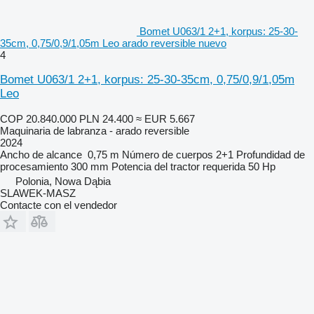
Bomet U063/1 2+1, korpus: 25-30-
35cm, 0,75/0,9/1,05m Leo arado reversible nuevo
4
Bomet U063/1 2+1, korpus: 25-30-35cm, 0,75/0,9/1,05m
Leo
COP 20.840.000
PLN 24.400
≈ EUR 5.667
Maquinaria de labranza - arado reversible
2024
Ancho de alcance
0,75 m
Número de cuerpos
2+1
Profundidad de
procesamiento
300 mm
Potencia del tractor requerida
50 Hp
Polonia, Nowa Dąbia
SLAWEK-MASZ
Contacte con el vendedor