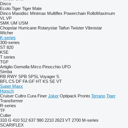
Disco
Ecolo Tiger
Tiger Mate
Dinco
Maxidisc
Minimax
Multiflex
Powerchain
RolloMaximum
VL
VP
SMK
UM
USM
Chopstar
Hurricane
Rotarystar
Taifun
Twister
Vibrostar
Wicher
K-series
300-series
ST 820
KSE
T series
TGF
Artiglio
Gemella
Mirco
Pinocchio
UFO
Simba
RB
RWY
SPB
SPSL
Voyager S
BFL
CS
DF
FA
GF
HT
KS
SE
VT
Super Maxx
Horsch
Cruiser
Cultro
Cura
Finer
Joker
Optipack
Pronto
Terrano
Tiger
Transformer
R-series
TF
Culter
333 G
410
512
637
980
2210
2623 VT
2700
M-series
SCARIFLEX