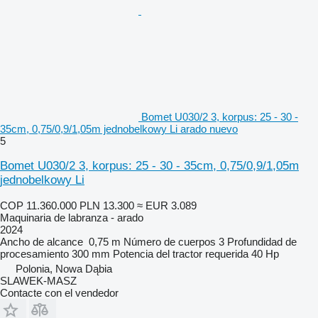
Bomet U030/2 3, korpus: 25 - 30 -
35cm, 0,75/0,9/1,05m jednobelkowy Li arado nuevo
5
Bomet U030/2 3, korpus: 25 - 30 - 35cm, 0,75/0,9/1,05m
jednobelkowy Li
COP 11.360.000
PLN 13.300
≈ EUR 3.089
Maquinaria de labranza - arado
2024
Ancho de alcance
0,75 m
Número de cuerpos
3
Profundidad de
procesamiento
300 mm
Potencia del tractor requerida
40 Hp
Polonia, Nowa Dąbia
SLAWEK-MASZ
Contacte con el vendedor