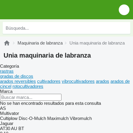
Maquinaria de labranza
Unia maquinaria de labranza
Unia maquinaria de labranza
Categoría
rastras
gradas de discos
arados reversibles
cultivadores
vibrocultivadores
arados
arados de
cincel
rotocultivadores
Marca
No se han encontrado resultados para esta consulta
AS
Multivator
Cultiplow
Disc-O-Mulch
Maximulch
Vibromulch
Jaguar
AT30
AU
BT