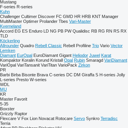
Mustang
F-series
R-series
Kuhn
Challenger
Cultimer
Discover
FC
GMD
HR
HRB
KNT
Manager
MultiMaster
Optimer
Prolander
Tbes
Vari-Master
Kverneland
Accord
EG
ES
Enduro
LD
NG
PB
PW
Qualidisc
RB
RG
RN
RS
RX
TLD
Köckerling
Allrounder
Quadro
Rebell Classic
Rebell Profiline
Trio
Vario
Vector
Lemken
Diamant
EurOpal
EuroDiamant
Gigant
Heliodor
Juwel
Karat
Kompaktor
Koralin
Korund
Kristall
Opal
Rubin
Smaragd
VariDiamant
VariOpal
VariTansanit
VariTitan
VarioPack
Zirkon
PR
Barbi
Birba
Bisonte
Brava
C-series
DC
DM
Giraffa S
H-series
Jolly
L-series
Presto
W-series
WDL
MU
KR
Master
Favorit
5-35
Boxster
Grizzly
Raptor
Flexcare V
Fox
Lion
Novacat
Rotocare
Servo
Synkro
Terradisc
Terria