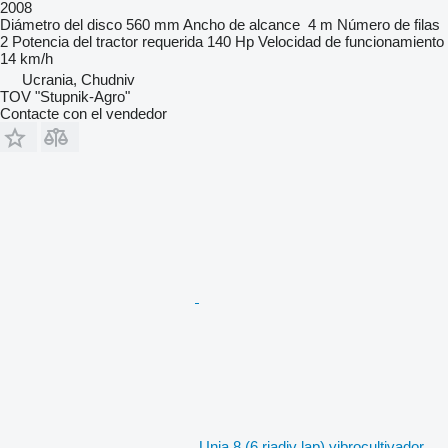
2008
Diámetro del disco
560 mm
Ancho de alcance
4 m
Número de filas
2
Potencia del tractor requerida
140 Hp
Velocidad de funcionamiento
14 km/h
Ucrania, Chudniv
TOV "Stupnik-Agro"
Contacte con el vendedor
Unia 8 (6 riadiv lap) vibrocultivador