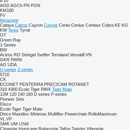
8
10
AGD
AGCh
PN
PON
KM180
FV
Amazone
Cataya
Catros
Cayron
Cayros
Cenio
Cenius
Centaur
Cobra
KE
KG
KW
Teres
Tyrok
OT
Green Ray
1-Series
BW
Actros RO
Striegel
Swifter
Terraland
Versatill VN
GKR
PARK
AG
UDA
U-series
Z-series
5710
CK
ECONET
PENTERRA
PRECICAM
ROTANET
310
4300
Ecolo Tiger
RMX
Tiger Mate
12M
120
140
160
D series
F-series
Pioneer
Sirio
Disco
Ecolo Tiger
Tiger Mate
Dinco
Maxidisc
Minimax
Multiflex
Powerchain
RolloMaximum
VL
VP
SMK
UM
USM
Chopstar
Hurricane
Rotarystar
Taifun
Twister
Vibrostar