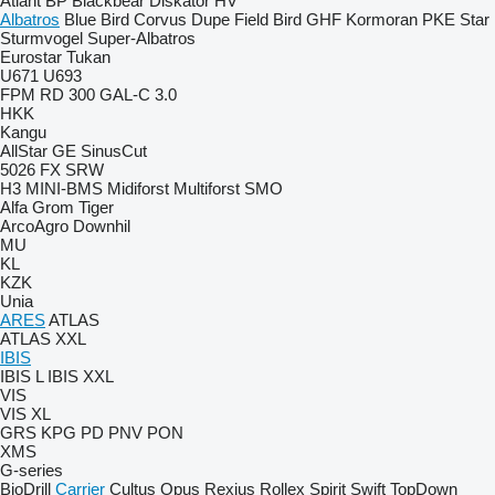
Atlant
BP
Blackbear
Diskator
HV
Albatros
Blue Bird
Corvus
Dupe
Field Bird
GHF
Kormoran
PKE
Star
Sturmvogel
Super-Albatros
Eurostar
Tukan
U671
U693
FPM RD 300
GAL-C 3.0
HKK
Kangu
AllStar
GE
SinusCut
5026
FX
SRW
H3
MINI-BMS
Midiforst
Multiforst
SMO
Alfa
Grom
Tiger
ArcoAgro
Downhil
MU
KL
KZK
Unia
ARES
ATLAS
ATLAS XXL
IBIS
IBIS L
IBIS XXL
VIS
VIS XL
GRS
KPG
PD
PNV
PON
XMS
G-series
BioDrill
Carrier
Cultus
Opus
Rexius
Rollex
Spirit
Swift
TopDown