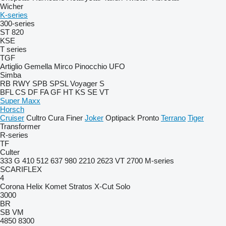
Wicher
K-series
300-series
ST 820
KSE
T series
TGF
Artiglio
Gemella
Mirco
Pinocchio
UFO
Simba
RB
RWY
SPB
SPSL
Voyager S
BFL
CS
DF
FA
GF
HT
KS
SE
VT
Super Maxx
Horsch
Cruiser
Cultro
Cura
Finer
Joker
Optipack
Pronto
Terrano
Tiger
Transformer
R-series
TF
Culter
333 G
410
512
637
980
2210
2623 VT
2700
M-series
SCARIFLEX
4
Corona
Helix
Komet
Stratos
X-Cut Solo
3000
BR
SB
VM
4850
8300