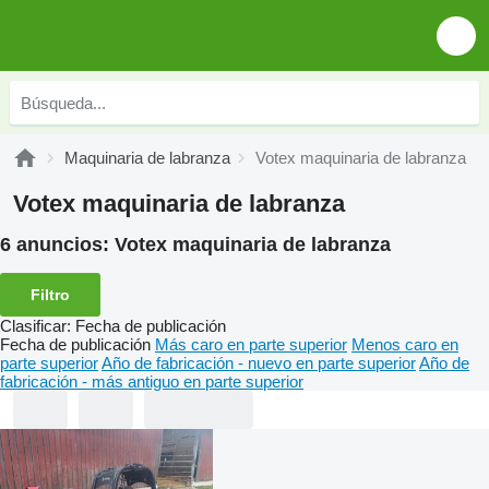
Maquinaria de labranza
Votex maquinaria de labranza
Votex maquinaria de labranza
6 anuncios:
Votex maquinaria de labranza
Filtro
Clasificar
:
Fecha de publicación
Fecha de publicación
Más caro en parte superior
Menos caro en
parte superior
Año de fabricación - nuevo en parte superior
Año de
fabricación - más antiguo en parte superior