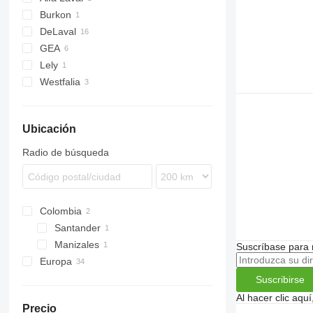
Burkon
DeLaval
GEA
Lely
Westfalia
Ubicación
Radio de búsqueda
Colombia
Santander
Manizales
Suscríbase para 
Europa
Noruega
Suscribirse
Alemania
Al hacer clic aq
Precio
Lituania