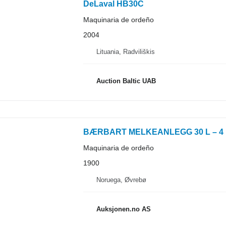
DeLaval HB30C
Maquinaria de ordeño
2004
Lituania, Radviliškis
Auction Baltic UAB
BÆRBART MELKEANLEGG 30 L – 
Maquinaria de ordeño
1900
Noruega, Øvrebø
Auksjonen.no AS