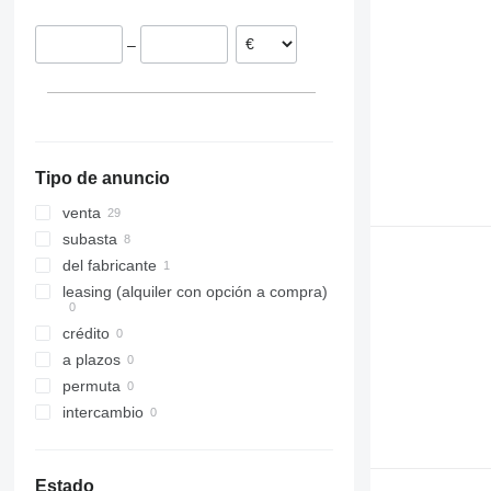
Bélgica
–
Suecia
Eslovenia
Dinamarca
Tipo de anuncio
venta
subasta
del fabricante
leasing (alquiler con opción a compra)
crédito
a plazos
permuta
intercambio
Estado