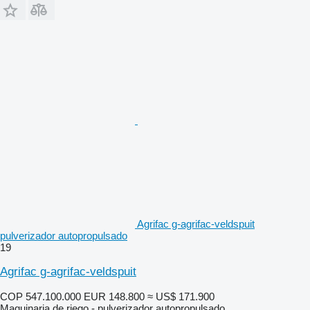
Agrifac g-agrifac-veldspuit
pulverizador autopropulsado
19
Agrifac g-agrifac-veldspuit
COP 547.100.000
EUR 148.800
≈ US$ 171.900
Maquinaria de riego - pulverizador autopropulsado