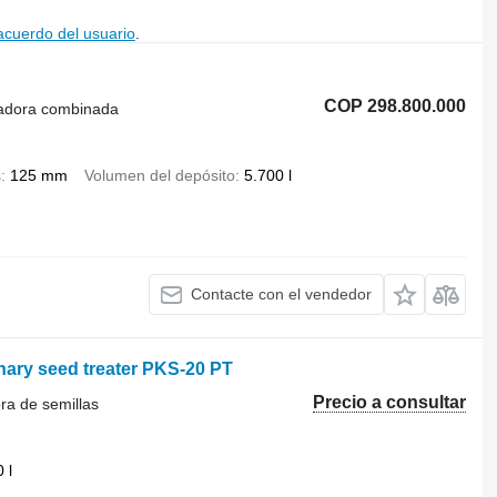
acuerdo del usuario
.
COP 298.800.000
radora combinada
s
125 mm
Volumen del depósito
5.700 l
Contacte con el vendedor
ary seed treater PKS-20 PT
Precio a consultar
ra de semillas
 l