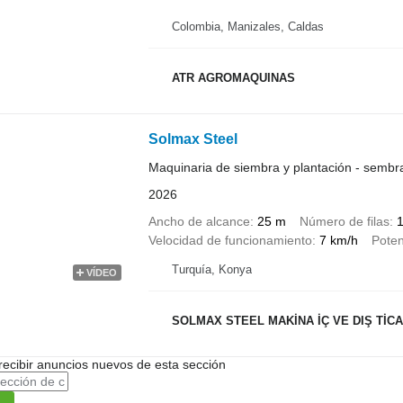
Colombia, Manizales, Caldas
ATR AGROMAQUINAS
Solmax Steel
Maquinaria de siembra y plantación - semb
2026
Ancho de alcance
25 m
Número de filas
Velocidad de funcionamiento
7 km/h
Poten
Turquía, Konya
VÍDEO
SOLMAX STEEL MAKİNA İÇ VE DIŞ TİCAR
recibir anuncios nuevos de esta sección