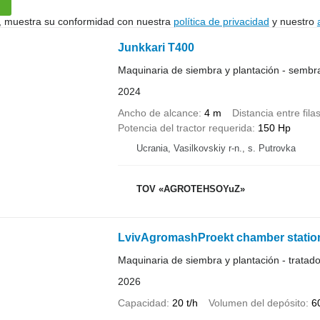
uí, muestra su conformidad con nuestra
política de privacidad
y nuestro
Junkkari T400
Maquinaria de siembra y plantación - semb
2024
Ancho de alcance
4 m
Distancia entre fila
Potencia del tractor requerida
150 Hp
Ucrania, Vasilkovskiy r-n., s. Putrovka
TOV «AGROTEHSOYuZ»
LvivAgromashProekt chamber station
Maquinaria de siembra y plantación - tratado
2026
Capacidad
20 t/h
Volumen del depósito
60