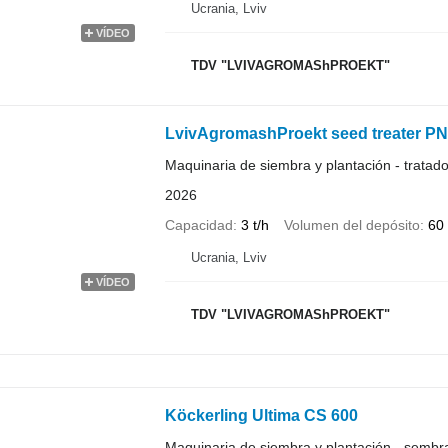
Ucrania, Lviv
VÍDEO
TDV "LVIVAGROMAShPROEKT"
LvivAgromashProekt seed treater PNS
Maquinaria de siembra y plantación - tratado
2026
Capacidad
3 t/h
Volumen del depósito
60 
Ucrania, Lviv
VÍDEO
TDV "LVIVAGROMAShPROEKT"
Köckerling Ultima CS 600
Maquinaria de siembra y plantación - semb