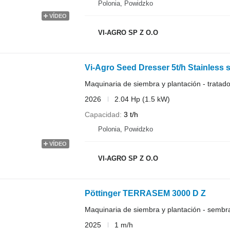
Polonia, Powidzko
VÍDEO
VI-AGRO SP Z O.O
Vi-Agro Seed Dresser 5t/h Stainless 
Maquinaria de siembra y plantación - tratado
2026
2.04 Hp (1.5 kW)
Capacidad
3 t/h
Polonia, Powidzko
VÍDEO
VI-AGRO SP Z O.O
Pöttinger TERRASEM 3000 D Z
Maquinaria de siembra y plantación - semb
2025
1 m/h