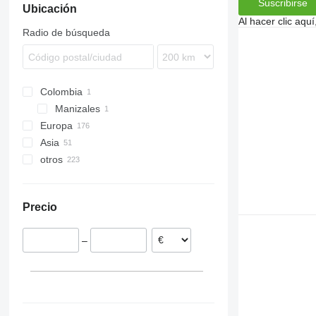
Suscribirse
Ubicación
Primera DMC
Al hacer clic aq
Radio de búsqueda
Colombia
Manizales
Europa
Asia
Polonia
otros
Alemania
Uzbekistán
Países Bajos
Turquía
Ucrania
Austria
Precio
Finlandia
Lituania
–
Bulgaria
Croacia
mostrar todos