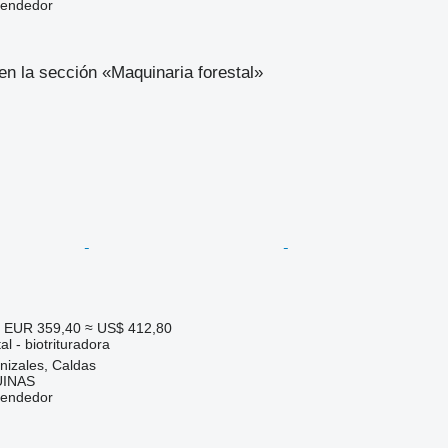
vendedor
n la sección «Maquinaria forestal»
 EUR 359,40
≈ US$ 412,80
l - biotrituradora
nizales, Caldas
INAS
vendedor