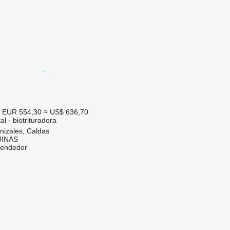
 EUR 554,30
≈ US$ 636,70
l - biotrituradora
nizales, Caldas
INAS
vendedor