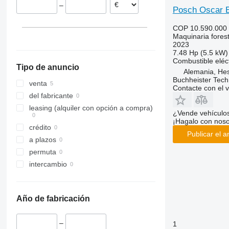
–
Posch Oscar E
COP 10.590.000
Maquinaria forest
2023
7.48 Hp (5.5 kW)
Combustible
eléc
Tipo de anuncio
Alemania, Hes
Buchheister Tec
venta
Contacte con el 
del fabricante
leasing (alquiler con opción a compra)
¿Vende vehículo
¡Hagalo con noso
crédito
Publicar el a
a plazos
permuta
intercambio
Año de fabricación
–
1