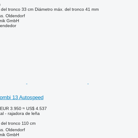
)
del tronco
33 cm
Diámetro máx. del tronco
41 mm
s. Oldendorf
hnik GmbH
vendedor
ombi 13 Autospeed
EUR 3.950
≈ US$ 4.537
al - rajadora de leña
del tronco
110 cm
s. Oldendorf
hnik GmbH