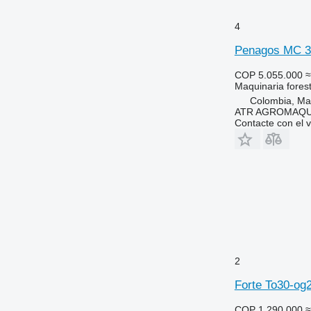
4
Penagos MC 3
COP 5.055.000
≈
Maquinaria foresta
Colombia, Ma
ATR AGROMAQU
Contacte con el 
2
Forte To30-og
COP 1.290.000
≈