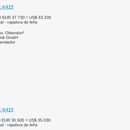
x K415
0
EUR 37.730
≈ US$ 43.330
al - rajadora de leña
s. Oldendorf
hnik GmbH
vendedor
x K415
0
EUR 30.500
≈ US$ 35.030
al - rajadora de leña