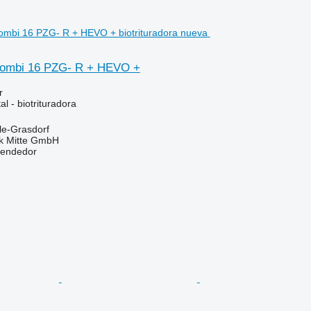
ombi 16 PZG- R + HEVO +
r
l - biotrituradora
le-Grasdorf
ik Mitte GmbH
vendedor