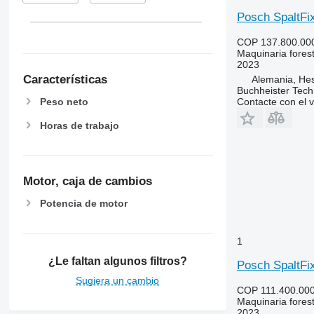
Posch SpaltFi
COP 137.800.00
Maquinaria forest
2023
Características
Alemania, Hes
Buchheister Tec
Peso neto
Contacte con el 
Horas de trabajo
Motor, caja de cambios
Potencia de motor
1
¿Le faltan algunos filtros?
Posch SpaltFi
Sugiera un cambio
COP 111.400.00
Maquinaria forest
2023