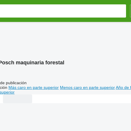
Posch maquinaria forestal
de publicación
ción
Más caro en parte superior
Menos caro en parte superior
Año de f
superior