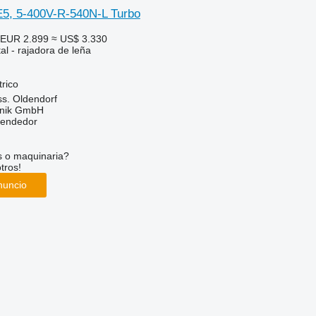
5, 5-400V-R-540N-L Turbo
EUR 2.899
≈ US$ 3.330
al - rajadora de leña
trico
s. Oldendorf
hnik GmbH
vendedor
s o maquinaria?
tros!
nuncio