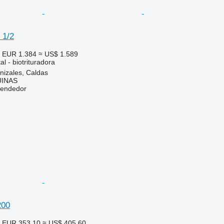
 1/2
 EUR 1.384
≈ US$ 1.589
l - biotrituradora
nizales, Caldas
INAS
vendedor
200
 EUR 353,10
≈ US$ 405,60