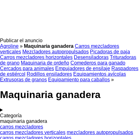
Publicar el anuncio
Agroline
»
Maquinaria ganadera
Carros mezcladores
verticales
Mezcladores autopropulsados
Picadoras de paja
Carros mezcladores horizontales
Desensiladoras
Trituradoras
de grano
Maquinaria de ordeño
Comederos para ganado
Cercados para animales
Empujadores de ensilaje
Raspadores
de estiércol
Rodillos ensiladores
Equipamientos avícolas
Extrusoras de granos
Equipamiento para caballos
»
Maquinaria ganadera
Categoría
maquinaria ganadera
carros mezcladores
carros mezcladores verticales
mezcladores autopropulsados
carros mezcladores horizontales