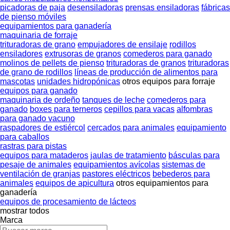
picadoras de paja
desensiladoras
prensas ensiladoras
fábricas
de pienso móviles
equipamientos para ganadería
maquinaria de forraje
trituradoras de grano
empujadores de ensilaje
rodillos
ensiladores
extrusoras de granos
comederos para ganado
molinos de pellets de pienso
trituradoras de granos
trituradoras
de grano de rodillos
líneas de producción de alimentos para
mascotas
unidades hidropónicas
otros equipos para forraje
equipos para ganado
maquinaria de ordeño
tanques de leche
comederos para
ganado
boxes para terneros
cepillos para vacas
alfombras
para ganado vacuno
raspadores de estiércol
cercados para animales
equipamiento
para caballos
rastras para pistas
equipos para mataderos
jaulas de tratamiento
básculas para
pesaje de animales
equipamientos avícolas
sistemas de
ventilación de granjas
pastores eléctricos
bebederos para
animales
equipos de apicultura
otros equipamientos para
ganadería
equipos de procesamiento de lácteos
mostrar todos
Marca