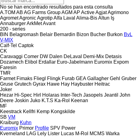
No se han encontrado resultados para esta consulta
A.TOM
AB
AG Farms Group
AGM
AP
Active
Agjat
Agrimono
Agromet
Agronic
Agrotip
Alfa Laval
Alima-Bis
Altun Iş
Annaburger
ArkMet
Avant
200 - series
BIN
Belagromash
Belair
Bernardin
Bizon
Bucher
Burkon
BvL
V-MIX
Calf-Tel
Captok
CK
Caravaggi
Comer
DW
Dalen
DeLaval
Demi-Mix
Detasis
Dozamech
Elibol
Erdallar
Euro-Jabelmann
Euromix
Expom
Faresin
TMR
Farmet
Fimaks
Fliegl
Flingk
Furab
GEA
Gallagher
Gehl
Gruber
Gruse
Grutech
Gyrax
Hawe
Hay
Haybuster
Heitrac
Joker
Hezar
Hi-Spec
Hirl
Holaras
Inter-Tech
Jasopels
Jeantil
John
Deere
Joskin
Juko
K.T.S
Ka-Rol
Keenan
MF
Keestrack
Kellfri
Kemp
Kongskilde
SB
VM
Kraiburg
Kuhn
Euromix
Primor
Profile
SPV Power
Kverneland
LAG
Lely
Lister
Lucas
M-Rol
MCMS Warka