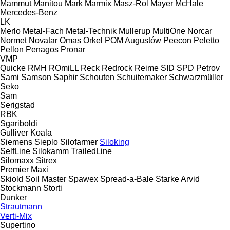
Mammut
Manitou
Mark
Marmix
Masz-Rol
Mayer
McHale
Mercedes-Benz
LK
Merlo
Metal-Fach
Metal-Technik
Mullerup
MultiOne
Norcar
Normet
Novatar
Omas
Orkel
POM Augustów
Peecon
Peletto
Pellon
Penagos
Pronar
VMP
Quicke
RMH
ROmiLL
Reck
Redrock
Reime
SID
SPD Petrov
Sami
Samson
Saphir
Schouten
Schuitemaker
Schwarzmüller
Seko
Sam
Serigstad
RBK
Sgariboldi
Gulliver
Koala
Siemens
Sieplo
Silofarmer
Siloking
SelfLine
Silokamm
TrailedLine
Silomaxx
Sitrex
Premier Maxi
Skiold
Soil Master
Spawex
Spread-a-Bale
Starke Arvid
Stockmann
Storti
Dunker
Strautmann
Verti-Mix
Supertino