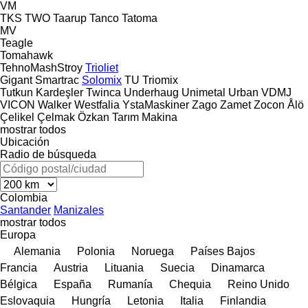
VM
TKS
TWO
Taarup
Tanco
Tatoma
MV
Teagle
Tomahawk
TehnoMashStroy
Trioliet
Gigant
Smartrac
Solomix
TU
Triomix
Tutkun Kardeşler
Twinca
Underhaug
Unimetal
Urban
VDMJ
VICON
Walker
Westfalia
YstaMaskiner
Zago
Zamet
Zocon
Ålö
Çelikel
Çelmak
Özkan Tarım Makina
mostrar todos
Ubicación
Radio de búsqueda
Colombia
Santander
Manizales
mostrar todos
Europa
Alemania
Polonia
Noruega
Países Bajos
Francia
Austria
Lituania
Suecia
Dinamarca
Bélgica
España
Rumanía
Chequia
Reino Unido
Eslovaquia
Hungría
Letonia
Italia
Finlandia