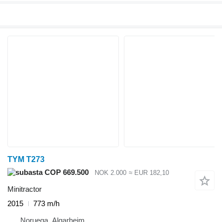
TYM T273
COP 669.500
NOK 2.000
≈ EUR 182,10
Minitractor
2015
773 m/h
Noruega, Algarheim