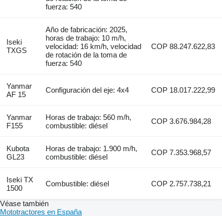
fuerza: 540
Año de fabricación: 2025,
horas de trabajo: 10 m/h,
Iseki
velocidad: 16 km/h, velocidad
COP 88.247.622,83
TXGS
de rotación de la toma de
fuerza: 540
Yanmar
Configuración del eje: 4x4
COP 18.017.222,99
AF 15
Yanmar
Horas de trabajo: 560 m/h,
COP 3.676.984,28
F155
combustible: diésel
Kubota
Horas de trabajo: 1.900 m/h,
COP 7.353.968,57
GL23
combustible: diésel
Iseki TX
Combustible: diésel
COP 2.757.738,21
1500
Véase también
Mototractores en España