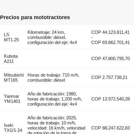
Precios para mototractores
Kilometraje: 24 km,
COP 44.123.811,41
LS
combustible: diésel,
-
MT1.25
configuración del eje: 4x4
COP 69.862.701,41
Kubota
COP 47.800.795,70
A211
Mitsubishi
Horas de trabajo: 710 m/h,
COP 2.757.738,21
MT165
combustible: diésel
Año de fabricación: 1980,
Yanmar
horas de trabajo: 1.200 m/h,
COP 13.972.540,28
YM1401
configuración del eje: 4x4
Año de fabricación: 2025,
horas de trabajo: 10 m/h,
Iseki
velocidad: 16 km/h, velocidad
COP 88.247.622,83
TXGS 24
de rotación de la toma de