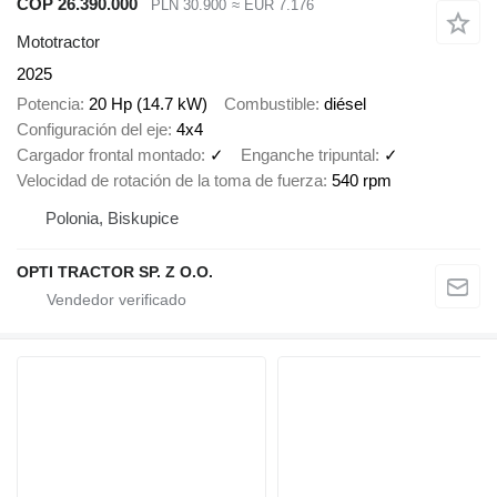
COP 26.390.000
PLN 30.900
≈ EUR 7.176
Mototractor
2025
Potencia
20 Hp (14.7 kW)
Combustible
diésel
Configuración del eje
4x4
Cargador frontal montado
✓
Enganche tripuntal
✓
Velocidad de rotación de la toma de fuerza
540 rpm
Polonia, Biskupice
OPTI TRACTOR SP. Z O.O.