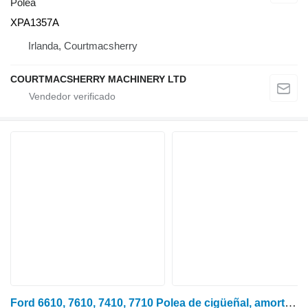
Polea
XPA1357A
Irlanda, Courtmacsherry
COURTMACSHERRY MACHINERY LTD
Ford 6610, 7610, 7410, 7710 Polea de cigüeñal, amortiguador D5nn6a312a, 839 D5NN6A312A