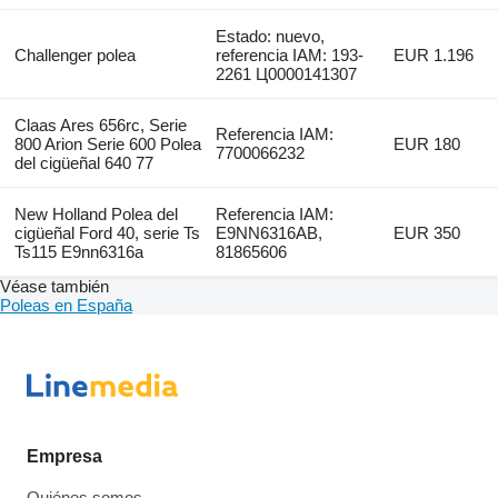
Estado: nuevo,
Challenger polea
referencia IAM: 193-
EUR 1.196
2261 Ц0000141307
Claas Ares 656rc, Serie
Referencia IAM:
800 Arion Serie 600 Polea
EUR 180
7700066232
del cigüeñal 640 77
New Holland Polea del
Referencia IAM:
cigüeñal Ford 40, serie Ts
E9NN6316AB,
EUR 350
Ts115 E9nn6316a
81865606
Véase también
Poleas en España
Empresa
Quiénes somos