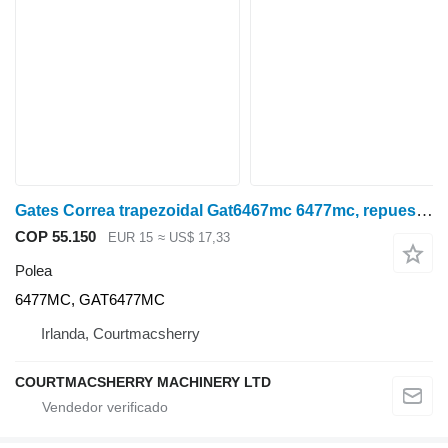
Gates Correa trapezoidal Gat6467mc 6477mc, repuesto nuevo de equipo original 6477MC polea
COP 55.150
EUR 15
≈ US$ 17,33
Polea
6477MC, GAT6477MC
Irlanda, Courtmacsherry
COURTMACSHERRY MACHINERY LTD