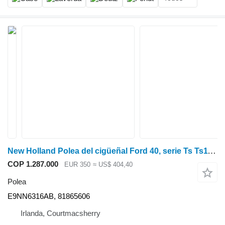
New Holland Polea del cigüeñal Ford 40, serie Ts Ts115 E9nn6316a E9NN6316AB
COP 1.287.000
EUR 350
≈ US$ 404,40
Polea
E9NN6316AB, 81865606
Irlanda, Courtmacsherry