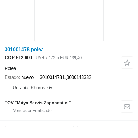
301001478 polea
COP 512.600
UAH 7.172
≈ EUR 139,40
Polea
Estado
nuevo
301001478 Ц0000143332
Ucrania, Khorostkiv
TOV "Mriya Servis Zapchastini"