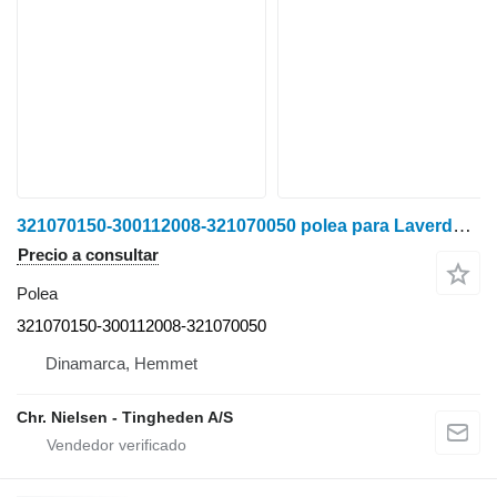
321070150-300112008-321070050 polea para Laverda 3790 cosechadora de cereales
Precio a consultar
Polea
321070150-300112008-321070050
Dinamarca, Hemmet
Chr. Nielsen - Tingheden A/S