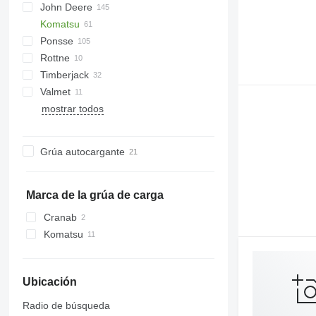
John Deere
560
Katana
Komatsu
590
1070 E
Ponsse
1110
K-series
8H GT
LB
Rottne
1170 E
12H GTE
Bear
Timberjack
1170 G
Beaver
H-series
HR46
Valmet
1210
Elk
870
mostrar todos
1270
Ergo
1070
901
1470
Fox
1270
911
6115
H-series
1470
Grúa autocargante
6930
Scorpion
F-series
H-series
Marca de la grúa de carga
Cranab
Komatsu
Ubicación
Radio de búsqueda