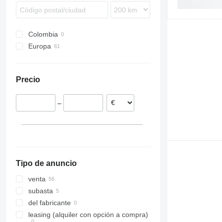
Colombia
Europa
Lituania
Finlandia
Precio
Letonia
Alemania
–
Francia
Polonia
Dinamarca
Rumanía
mostrar todos
Tipo de anuncio
venta
subasta
del fabricante
leasing (alquiler con opción a compra)