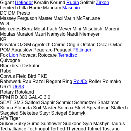
Gigant
Heliodor
Koralin
Korund
Rubin
Solitair
Zirkon
Lemtech
Lilla Harrie
Mandam
Maschio
DC
DM
Presto
Massey Ferguson
Master
MaxiMarin
McFarLane
WDL
Mercedes-Benz
Metal-Fach
Meyer
Mini
Mitsubishi
Moreni
Moulas
Muratori
Mzuri
Namyslo
Nardi
Niemeyer
KR
Novatar
OZSM Agrotech
Omme
Origin
Ortolan
Oscar
Ovlac
POM Augustów
Pegoraro
Peugeot
Pöttinger
Fox
Lion
Novacat
Rotocare
Terradisc
Quivogne
Blackbear
Diskator
Rabe
Corvus
Field Bird
PKE
Rabewerk
Rau
Razol
Regent
Ring
Rol/Ex
Roller
Rolmako
U671
U693
Rotary
Rotoland
FPM RD 300
GAL-C 3.0
SEAT
SMS
Salford
Saphir
Schmidt
Schmotzer
Shaktiman
Sicma
Sloboda
Soil Master
Solmax Steel
Spearhead
Staltech
Stegsted
Steketee
Steyr
Striegel
Strumyk
Alfa
Tiger
Sukov
Sulky
Sumo
Sunflower
Suokone
Syla Mashyn
Taurus
Techalliance
Technopol
TerFed
Thyregod
Tolmet
Toscano