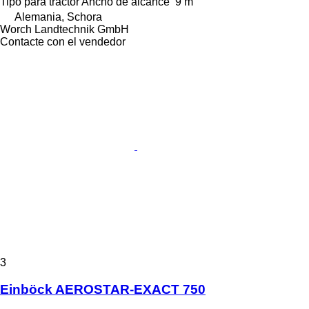
Tipo
para tractor
Ancho de alcance
9 m
Alemania, Schora
Worch Landtechnik GmbH
Contacte con el vendedor
3
Einböck AEROSTAR-EXACT 750