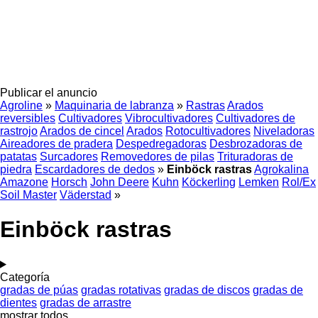
Publicar el anuncio
Agroline
»
Maquinaria de labranza
»
Rastras
Arados
reversibles
Cultivadores
Vibrocultivadores
Cultivadores de
rastrojo
Arados de cincel
Arados
Rotocultivadores
Niveladoras
Aireadores de pradera
Despedregadoras
Desbrozadoras de
patatas
Surcadores
Removedores de pilas
Trituradoras de
piedra
Escardadores de dedos
»
Einböck rastras
Agrokalina
Amazone
Horsch
John Deere
Kuhn
Köckerling
Lemken
Rol/Ex
Soil Master
Väderstad
»
Einböck rastras
Categoría
gradas de púas
gradas rotativas
gradas de discos
gradas de
dientes
gradas de arrastre
mostrar todos