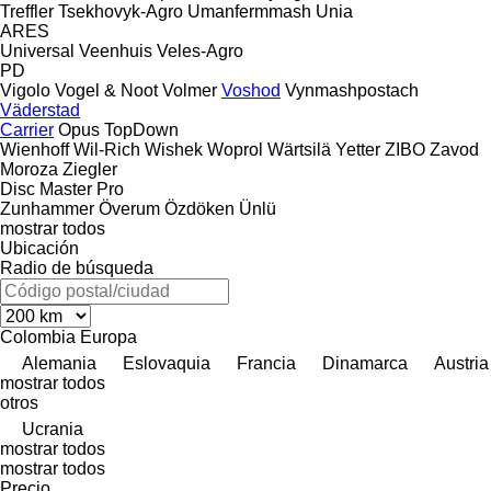
Treffler
Tsekhovyk-Agro
Umanfermmash
Unia
ARES
Universal
Veenhuis
Veles-Agro
PD
Vigolo
Vogel & Noot
Volmer
Voshod
Vynmashpostach
Väderstad
Carrier
Opus
TopDown
Wienhoff
Wil-Rich
Wishek
Woprol
Wärtsilä
Yetter
ZIBO
Zavod
Moroza
Ziegler
Disc Master Pro
Zunhammer
Överum
Özdöken
Ünlü
mostrar todos
Ubicación
Radio de búsqueda
Colombia
Europa
Alemania
Eslovaquia
Francia
Dinamarca
Austria
mostrar todos
otros
Ucrania
mostrar todos
mostrar todos
Precio