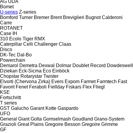
AG
UDA
Bomet
U-series
Z-series
Bomford Turner
Bremer
Brent
Breviglieri
Bugnot
Calderoni
Carre
ROTANET
Case IH
310
Ecolo Tiger
RMX
Caterpillar
Celli
Challenger
Claas
Disco
DK-Tec
Dal-Bo
Powerchain
Demarol
Demetra
Dexwal
Dolmar
Doublet Record
Dowdeswell
Dziekan
Eck-Sicma
Eco
Einböck
Chopstar
Rotarystar
Twister
Elvorti (Chervona Zirka)
Evers
Expom
Farmet
Farmtech
Fast
Favorit
Fenet
Feraboli
Fiellday
Fiskars
Flex
Fliegl
KSE
Fortschritt
T series
GST
Galucho
Garant Kotte
Gaspardo
UFO
General
Giant
Golta
Gomselmash
Goudland
Grano-System
Grazioli
Great Plains
Gregoire Besson
Gregoire
Grimme
GF