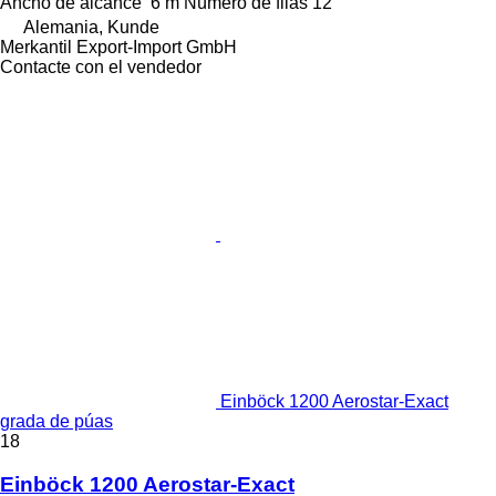
Ancho de alcance
6 m
Número de filas
12
Alemania, Kunde
Merkantil Export-Import GmbH
Contacte con el vendedor
Einböck 1200 Aerostar-Exact
grada de púas
18
Einböck 1200 Aerostar-Exact