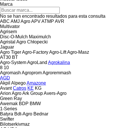
Marca
No se han encontrado resultados para esta consulta
ABC
AMJ Agro
APV
ATMP
AVR
Multivator
Agrisem
Disc-O-Mulch
Maximulch
Agristal
Agro Chłopecki
Jaguar
Agro Tiger
Agro-Factory
Agro-Lift
Agro-Masz
AT30
BT
Agro-System
AgroLand
Agrokalina
8
10
Agromash
Agroprom
Agroremmash
AGD
Akpil
Alpego
Amazone
Avant
Catros
KE
KG
Arion Agro
Ark Group
Avers-Agro
Green Ray
Awemak
BDP
BMW
1-Series
Batyra
Bdt-Agro
Bednar
Swifter
Bilotserkivmaz