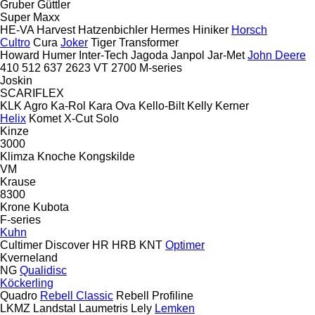
Gruber
Güttler
Super Maxx
HE-VA
Harvest
Hatzenbichler
Hermes
Hiniker
Horsch
Cultro
Cura
Joker
Tiger
Transformer
Howard
Humer
Inter-Tech
Jagoda
Janpol
Jar-Met
John Deere
410
512
637
2623 VT
2700
M-series
Joskin
SCARIFLEX
KLK Agro
Ka-Rol
Kara Ova
Kello-Bilt
Kelly
Kerner
Helix
Komet
X-Cut Solo
Kinze
3000
Klimza
Knoche
Kongskilde
VM
Krause
8300
Krone
Kubota
F-series
Kuhn
Cultimer
Discover
HR
HRB
KNT
Optimer
Kverneland
NG
Qualidisc
Köckerling
Quadro
Rebell Classic
Rebell Profiline
LKMZ
Landstal
Laumetris
Lely
Lemken