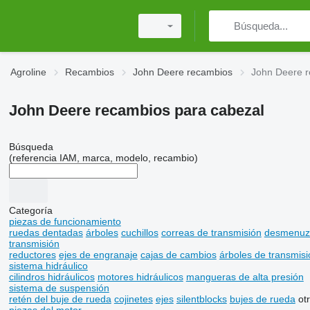
Agroline
Recambios
John Deere recambios
John Deere r
John Deere recambios para cabezal
Búsqueda
(referencia IAM, marca, modelo, recambio)
Categoría
piezas de funcionamiento
ruedas dentadas
árboles
cuchillos
correas de transmisión
desmenuz
transmisión
reductores
ejes de engranaje
cajas de cambios
árboles de transmisi
sistema hidráulico
cilindros hidráulicos
motores hidráulicos
mangueras de alta presión
sistema de suspensión
retén del buje de rueda
cojinetes
ejes
silentblocks
bujes de rueda
ot