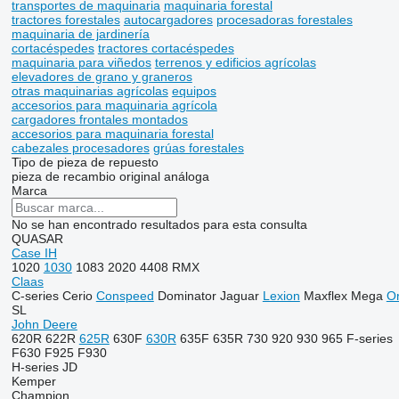
transportes de maquinaria
maquinaria forestal
tractores forestales
autocargadores
procesadoras forestales
maquinaria de jardinería
cortacéspedes
tractores cortacéspedes
maquinaria para viñedos
terrenos y edificios agrícolas
elevadores de grano y graneros
otras maquinarias agrícolas
equipos
accesorios para maquinaria agrícola
cargadores frontales montados
accesorios para maquinaria forestal
cabezales procesadores
grúas forestales
Tipo de pieza de repuesto
pieza de recambio original
análoga
Marca
No se han encontrado resultados para esta consulta
QUASAR
Case IH
1020
1030
1083
2020
4408
RMX
Claas
C-series
Cerio
Conspeed
Dominator
Jaguar
Lexion
Maxflex
Mega
Or
SL
John Deere
620R
622R
625R
630F
630R
635F
635R
730
920
930
965
F-series
F630
F925
F930
H-series
JD
Kemper
Champion