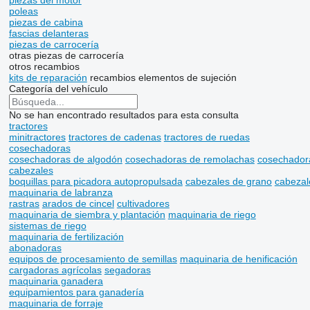
piezas del motor
poleas
piezas de cabina
fascias delanteras
piezas de carrocería
otras piezas de carrocería
otros recambios
kits de reparación
recambios
elementos de sujeción
Categoría del vehículo
No se han encontrado resultados para esta consulta
tractores
minitractores
tractores de cadenas
tractores de ruedas
cosechadoras
cosechadoras de algodón
cosechadoras de remolachas
cosechador
cabezales
boquillas para picadora autopropulsada
cabezales de grano
cabezal
maquinaria de labranza
rastras
arados de cincel
cultivadores
maquinaria de siembra y plantación
maquinaria de riego
sistemas de riego
maquinaria de fertilización
abonadoras
equipos de procesamiento de semillas
maquinaria de henificación
cargadoras agrícolas
segadoras
maquinaria ganadera
equipamientos para ganadería
maquinaria de forraje