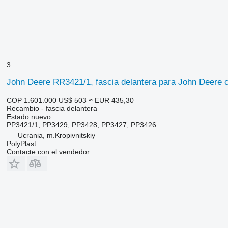
3
John Deere RR3421/1, fascia delantera para John Deere 
COP 1.601.000
US$ 503
≈ EUR 435,30
Recambio - fascia delantera
Estado
nuevo
РР3421/1, РР3429, РР3428, РР3427, РР3426
Ucrania, m.Kropivnitskiy
PolyPlast
Contacte con el vendedor