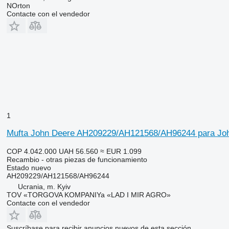
NOrton
Contacte con el vendedor
1
Mufta John Deere AH209229/AH121568/AH96244 para Joh
COP 4.042.000
UAH 56.560
≈ EUR 1.099
Recambio - otras piezas de funcionamiento
Estado
nuevo
AH209229/AH121568/AH96244
Ucrania, m. Kyiv
TOV «TORGOVA KOMPANIYa «LAD I MIR AGRO»
Contacte con el vendedor
Suscríbase para recibir anuncios nuevos de esta sección