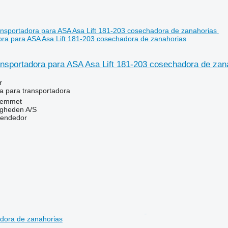
ora para ASA Asa Lift 181-203 cosechadora de zanahorias
ansportadora para ASA Asa Lift 181-203 cosechadora de zan
r
a para transportadora
Hemmet
ingheden A/S
vendedor
dora de zanahorias