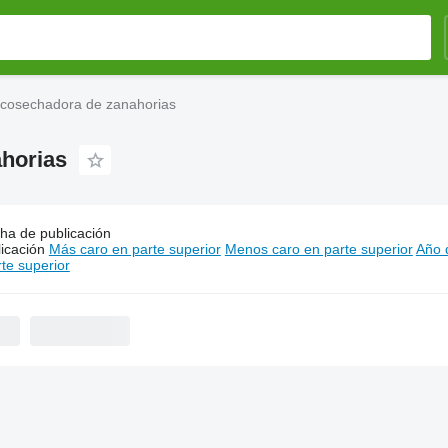
 cosechadora de zanahorias
horias
ha de publicación
s:
ASA recambios para cosechadora de zanahorias
icación
Más caro en parte superior
Menos caro en parte superior
Año d
te superior