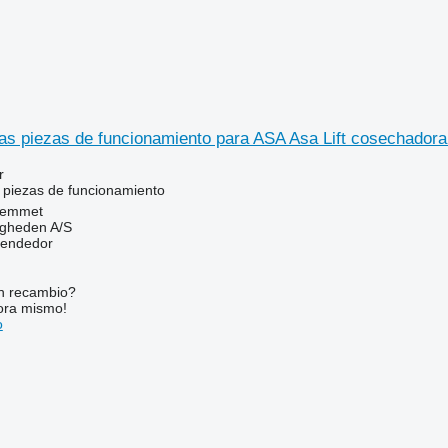
s piezas de funcionamiento para ASA Asa Lift cosechadora
r
 piezas de funcionamiento
Hemmet
ingheden A/S
vendedor
n recambio?
ora mismo!
o