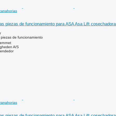
zanahorias
s piezas de funcionamiento para ASA Asa Lift cosechadora
r
 piezas de funcionamiento
Hemmet
ingheden A/S
vendedor
zanahorias
s piezas de funcionamiento para ASA Asa Lift cosechadora