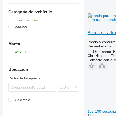
bandas para transportadoras
otras piezas de funcionamiento
Categoría del vehículo
para transportad
cosechadoras
9
equipos
cosechadoras de remolachas
Banda para tr
cosechadoras de cereales
accesorios para maquinaria
forestal
cosechadoras de zanahorias
Precio a consulta
grúas forestales
Marca
Recambio - band
Dinamarca, 
ASA
Chr. Nielsen - T
Contacte con el 
Ubicación
Radio de búsqueda
Colombia
182-190 cosecha
12