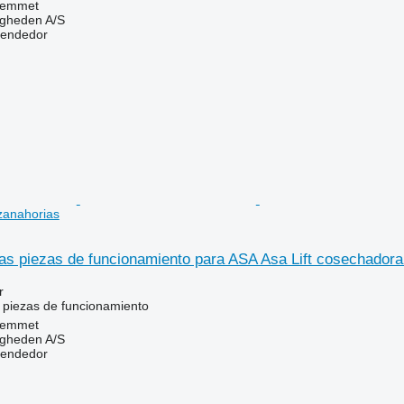
Hemmet
ingheden A/S
vendedor
zanahorias
s piezas de funcionamiento para ASA Asa Lift cosechadora
r
 piezas de funcionamiento
Hemmet
ingheden A/S
vendedor