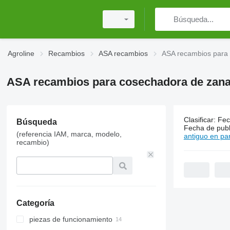
Agroline
Recambios
ASA recambios
ASA recambios para
ASA recambios para cosechadora de zana
Clasificar
:
Fec
Búsqueda
14 anuncio
Fecha de publ
(referencia IAM, marca, modelo,
antiguo en par
recambio)
Categoría
piezas de funcionamiento