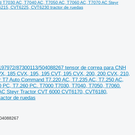
72/87300113/504088267 tensor de correa para CNH
VX, 185 CVX, 195, 195 CVT, 195 CVX, 200, 200 CVX, 210,
r T7 Auto Command T7.220 AC, T7.235 AC, T7.250 AC,
 PC, T7.260 PC. T7000 T7030, T7040, T7050, T7060.
AC Steyr Tractor CVT 6000 CVT6170, CVT6180,
ctor de ruedas
04088267