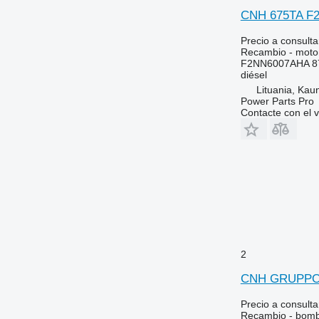
CNH 675TA F2N
6110 M
6290
6110 R
6445
Precio a consulta
6115
6455
Recambio - moto
F2NN6007AHA 87
6120
6460
diésel
6125 M
6465
Lituania, Kau
6125 R
6475
Power Parts Pro
Contacte con el 
6130
6480
6135
6485
6140
6490
6145
6495
6150 M
6499
6150 R
6713
6155
6715
6170
6716
2
6175
7274
6190
7278
CNH GRUPPO R
6195 M
7465
Precio a consulta
6195 R
7475
Recambio - bomba