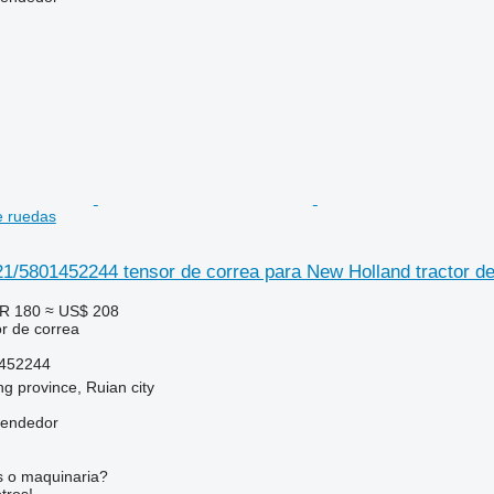
e ruedas
/5801452244 tensor de correa para New Holland tractor d
R 180
≈ US$ 208
r de correa
452244
ng province, Ruian city
vendedor
s o maquinaria?