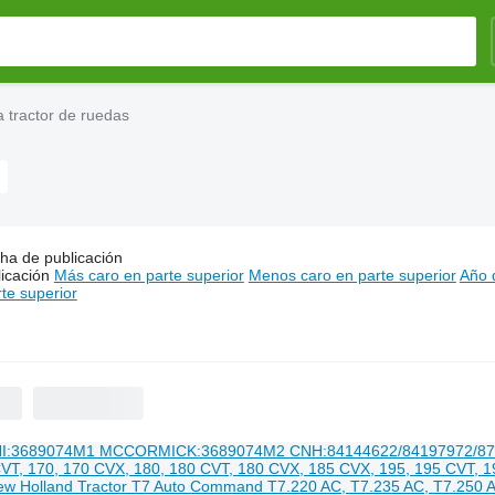
 tractor de ruedas
s:
ha de publicación
CNH recambios para tractor de ruedas
icación
Más caro en parte superior
Menos caro en parte superior
Año d
te superior
000