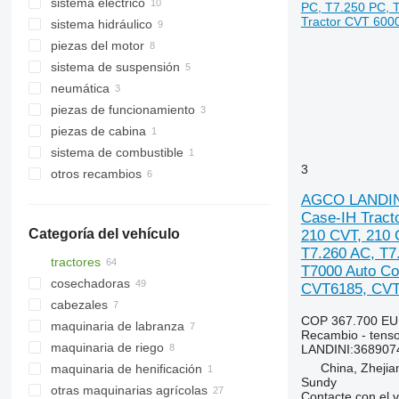
sistema eléctrico
cajas de cambios
sistema hidráulico
ejes delanteros
tensores de correa
piezas del motor
ejes primarios
correas del alternador
bombas de pistones axiales
sistema de suspensión
anillos sincronizadores
relés
motores hidráulicos
motores
neumática
engranajes para caja de cambios
sensores
bombas hidráulicas
bloques de motor
cojinetes
piezas de funcionamiento
otras piezas de transmisión
cables
distribuidores hidráulicos
filtros de aceite
rótulas de dirección
válvulas neumáticas
piezas de cabina
filtros hidráulicos
cigüeñales
otras piezas del sistema de
válvulas solenoides
otras piezas de funcionamiento
suspensión
sistema de combustible
bombas de engranajes
otras piezas de cabina
3
otros recambios
otras piezas del sistema hidráulico
filtros de aire
kits de reparación
AGCO LANDINI
elementos de sujeción
Case-IH Tract
Categoría del vehículo
210 CVT, 210 
T7.260 AC, T7
tractores
T7000 Auto Co
cosechadoras
tractores de cadenas
CVT6185, CVT
cabezales
tractores de ruedas
cosechadoras de cereales
COP 367.700
EU
maquinaria de labranza
cabezales de maíz
Recambio - tenso
maquinaria de riego
rastras
LANDINI:36890
China, Zhejia
maquinaria de henificación
arados de cincel
Sundy
otras maquinarias agrícolas
rodillos agrícolas
segadoras
Contacte con el 