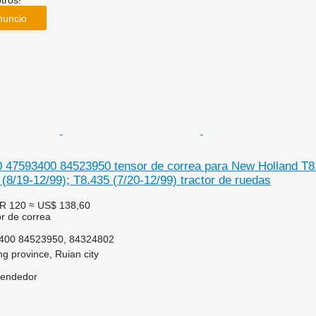
tros!
nuncio
47593400 84523950 tensor de correa para New Holland T8.32
 (8/19-12/99); T8.435 (7/20-12/99) tractor de ruedas
R 120
≈ US$ 138,60
r de correa
400 84523950, 84324802
ng province, Ruian city
vendedor