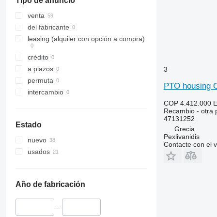
Tipo de anuncio
7240
F-series
2054
690
7250
L-series
2130
698
venta
CS
TW
2140
2640
del fabricante
CVX
2650
3060
leasing (alquiler con opción a compra)
Farmall
2850
3070
crédito
International
3040
3080
a plazos
3
JX
3045 R
3085
permuta
Luxxum
3050
3095
PTO housing C
intercambio
MX
3130
3640
COP 4.412.000
E
MXM
3140
3645
Recambio - otra 
47131252
MXU
3200
4235
Estado
Grecia
Magnum
3320
4245
Pexlivanidis
nuevo
Maxxum
3340
4255
Contacte con el 
usados
Optum
3350
4345
Puma
3400
4355
STX
3415
5425
Año de fabricación
Steiger
3420
5435
3640
5440
–
3650
5445