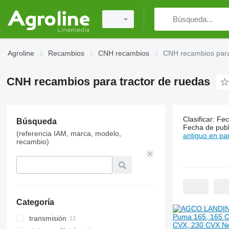
Agroline
Recambios
CNH recambios
CNH recambios para
CNH recambios para tractor de ruedas
59 anuncio
Clasificar
:
Fec
Búsqueda
Fecha de publ
Precio:
(referencia IAM, marca, modelo,
antiguo en par
COP 55.000
recambio)
-
COP 28.000.
Categoría
transmisión