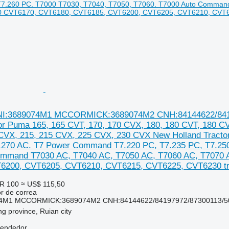
:3689074M1 MCCORMICK:3689074M2 CNH:84144622/841979
or Puma 165, 165 CVT, 170, 170 CVX, 180, 180 CVT, 180 C
CVX, 215, 215 CVX, 225 CVX, 230 CVX New Holland Tracto
.270 AC. T7 Power Command T7.220 PC, T7.235 PC, T7.250
mmand T7030 AC, T7040 AC, T7050 AC, T7060 AC, T7070 
6200, CVT6205, CVT6210, CVT6215, CVT6225, CVT6230 tra
R 100
≈ US$ 115,50
r de correa
74M1 MCCORMICK:3689074M2 CNH:84144622/84197972/87300113/5
ng province, Ruian city
vendedor