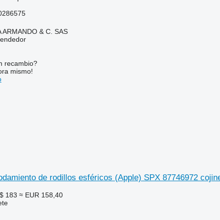
0286575
TA ARMANDO & C. SAS
vendedor
n recambio?
ora mismo!
o
miento de rodillos esféricos (Apple) SPX 87746972 cojine
$ 183
≈ EUR 158,40
ete