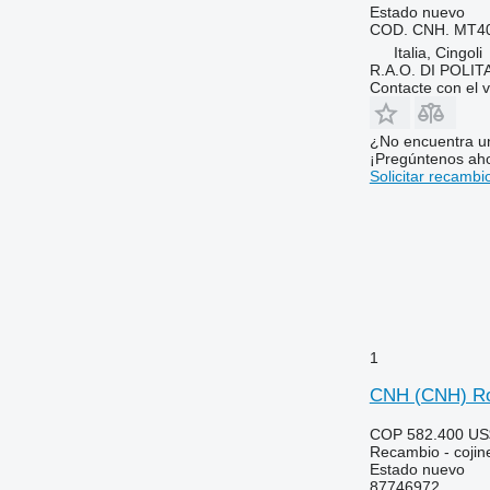
6200
7480
Estado
nuevo
COD. CNH. MT4
6210
7495
Italia, Cingoli
6215
7616
R.A.O. DI POLI
6220
7618
Contacte con el 
6230
7620
6250
7716
¿No encuentra u
¡Pregúntenos ah
6300
7718
Solicitar recambi
6310
7719
6320
7720
6330
7722
6400
7724
6410
7726
6420 S
8110
6430 Premium
8140
1
6506
8150
CNH (CNH) Roda
6510
8220
6520
8240
COP 582.400
US
Recambio - cojin
6530
8250
Estado
nuevo
6600
8280
87746972