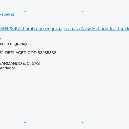
e ruedas
423451 bomba de engranajes para New Holland tractor d
r
a de engranajes
51 REPLACED COD.83985832
TA ARMANDO & C. SAS
vendedor