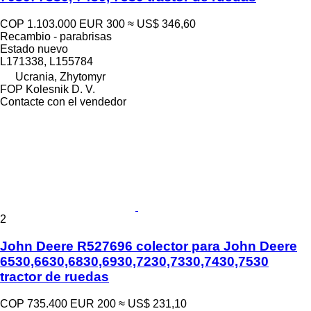
COP 1.103.000
EUR 300
≈ US$ 346,60
Recambio - parabrisas
Estado
nuevo
L171338, L155784
Ucrania, Zhytomyr
FOP Kolesnik D. V.
Contacte con el vendedor
2
John Deere R527696 colector para John Deere
6530,6630,6830,6930,7230,7330,7430,7530
tractor de ruedas
COP 735.400
EUR 200
≈ US$ 231,10