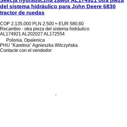
Sekcja hydrauliczna zawór AL174921 otra pieza
del sistema hidráulico para John Deere 6830
tractor de ruedas
COP 2.135.000
PLN 2.500
≈ EUR 580,60
Recambio - otra pieza del sistema hidráulico
AL174921 AL202027 AL172554
Polonia, Opalenica
PHU "Karetina" Agnieszka Wilczyńska
Contacte con el vendedor