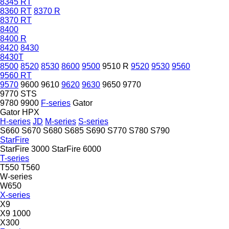
8345 RT
8360 RT
8370 R
8370 RT
8400
8400 R
8420
8430
8430T
8500
8520
8530
8600
9500
9510 R
9520
9530
9560
9560 RT
9570
9600
9610
9620
9630
9650
9770
9770 STS
9780
9900
F-series
Gator
Gator HPX
H-series
JD
M-series
S-series
S660
S670
S680
S685
S690
S770
S780
S790
StarFire
StarFire 3000
StarFire 6000
T-series
T550
T560
W-series
W650
X-series
X9
X9 1000
X300