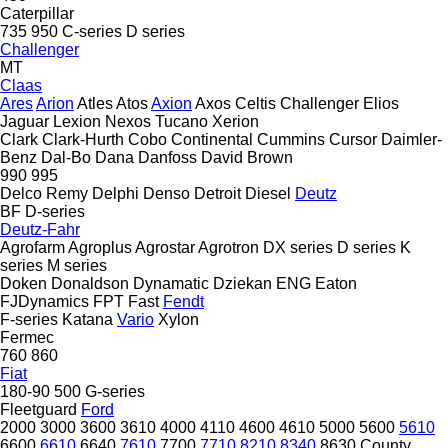
Caterpillar
735
950
C-series
D series
Challenger
MT
Claas
Ares
Arion
Atles
Atos
Axion
Axos
Celtis
Challenger
Elios
Jaguar
Lexion
Nexos
Tucano
Xerion
Clark
Clark-Hurth
Cobo
Continental
Cummins
Cursor
Daimler-
Benz
Dal-Bo
Dana
Danfoss
David Brown
990
995
Delco Remy
Delphi
Denso
Detroit Diesel
Deutz
BF
D-series
Deutz-Fahr
Agrofarm
Agroplus
Agrostar
Agrotron
DX series
D series
K
series
M series
Doken
Donaldson
Dynamatic
Dziekan
ENG
Eaton
FJDynamics
FPT
Fast
Fendt
F-series
Katana
Vario
Xylon
Fermec
760
860
Fiat
180-90
500
G-series
Fleetguard
Ford
2000
3000
3600
3610
4000
4110
4600
4610
5000
5600
5610
6600
6610
6640
7610
7700
7710
8210
8340
8630
County