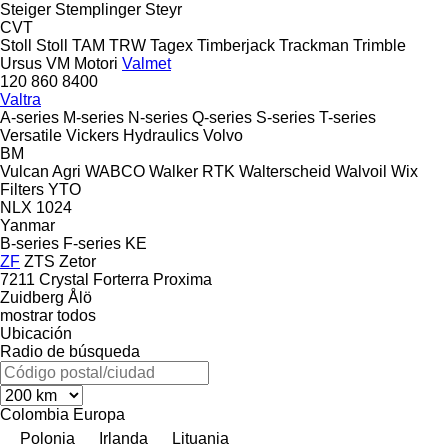
Steiger
Stemplinger
Steyr
CVT
Stoll
Stoll
TAM
TRW
Tagex
Timberjack
Trackman
Trimble
Ursus
VM Motori
Valmet
120
860
8400
Valtra
A-series
M-series
N-series
Q-series
S-series
T-series
Versatile
Vickers Hydraulics
Volvo
BM
Vulcan Agri
WABCO
Walker RTK
Walterscheid
Walvoil
Wix
Filters
YTO
NLX 1024
Yanmar
B-series
F-series
KE
ZF
ZTS
Zetor
7211
Crystal
Forterra
Proxima
Zuidberg
Ålö
mostrar todos
Ubicación
Radio de búsqueda
Colombia
Europa
Polonia
Irlanda
Lituania