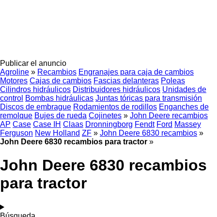
Publicar el anuncio
Agroline
»
Recambios
Engranajes para caja de cambios
Motores
Cajas de cambios
Fascias delanteras
Poleas
Cilindros hidráulicos
Distribuidores hidráulicos
Unidades de
control
Bombas hidráulicas
Juntas tóricas para transmisión
Discos de embrague
Rodamientos de rodillos
Enganches de
remolque
Bujes de rueda
Cojinetes
»
John Deere recambios
AP
Case
Case IH
Claas
Dronningborg
Fendt
Ford
Massey
Ferguson
New Holland
ZF
»
John Deere 6830 recambios
»
John Deere 6830 recambios para tractor
»
John Deere 6830 recambios
para tractor
Búsqueda