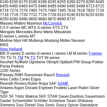
6140
6150
6170
6180
6190
6245
6255
6260
6270
6290
6445
6455
6460
6465
6475
6480
6485
6490
6495
6499
6713
6715
6716
7274
7278
7465
7475
7480
7495
7616
7618
7620
7716
7718
7719
7720
7722
7724
7726
8110
8140
8150
8220
8240
8250
8280
8480
8650
8660
8670
8690
8737
Massey
Matbro
Maximus
McCormick
CX
F-series
MC
MTX
X-series
XTX
ZTX
Mengele
Mercedes-Benz
Merlo
Mitsubishi
D-series
L-series
MT
Modine
Muir Hill
Mullerup
Mustang
Müller
Neuson
6001
New Holland
BR
D-series
E-series
G-series
L-series
LM
M-series
T-series
TD
TG
TL
TM
TN
TS
TVT
W-series
NovAtel
Nuffield
Ognibene
Olimp9
Optibelt
PW Group
Parker
Penta
Perkins
1100 Series
Plessey
RMH
Ransomes
Rauch
Renault
Ares
Celtis
Ceres
Ergos
Rexroth
Riviera
Roller
Ropa
SAF
SAME
Antares
Argon
Dorado
Explorer
Frutteto
Laser
Rubin
Silver
Tiger
SDF
SF Yıldız Makina
SKF
STAR
Sauer-Danfoss
Sauermann
Sauter
Scharmüller
Schlüter
Schwitzer
Sears
Shibaura
Siemens
Sisu Diesel
Sisu
Sonic
Soucy
Spicer
Stanadyne