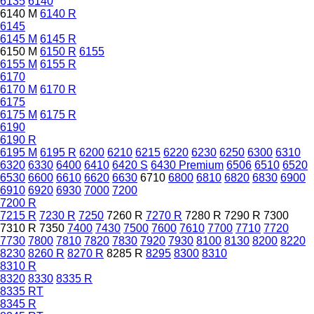
6135
6140
6140 M
6140 R
6145
6145 M
6145 R
6150 M
6150 R
6155
6155 M
6155 R
6170
6170 M
6170 R
6175
6175 M
6175 R
6190
6190 R
6195 M
6195 R
6200
6210
6215
6220
6230
6250
6300
6310
6320
6330
6400
6410
6420 S
6430 Premium
6506
6510
6520
6530
6600
6610
6620
6630
6710
6800
6810
6820
6830
6900
6910
6920
6930
7000
7200
7200 R
7215 R
7230 R
7250
7260 R
7270 R
7280 R
7290 R
7300
7310 R
7350
7400
7430
7500
7600
7610
7700
7710
7720
7730
7800
7810
7820
7830
7920
7930
8100
8130
8200
8220
8230
8260 R
8270 R
8285 R
8295
8300
8310
8310 R
8320
8330
8335 R
8335 RT
8345 R