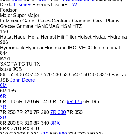
Dexta
E-series
F-series
L-series
TW
Fordson
Major
Super Major
Fritzmeier
Garrett
Gates
Geotrack
Grammer
Great Plains
Grecav
Grimme
HANOMAG
HSM
HTZ
150
Hattat
Hauer
Hella
Hengst
Hifi Filter
Holset
Hydac
Hydrema
906
Hydromatik
Hyundai
Hürlimann
IHC
IVECO
International
844
Iseki
SXG
TA
TG
TU
TX
Isuzu
JCB
86
155
406
407
427
520
530
533
540
550
560
8310
Fastrac
JSB
John Deere
6M
6M 155
6R
6R 110
6R 120
6R 145
6R 155
6R 175
6R 195
7R
7R 250
7R 270
7R 290
7R 330
7R 350
8R
8R 280
8R 310
8R 340
8RX
8RX 370
8RX 410
310 G
310S K
331
410
550
590
724
730
750
824