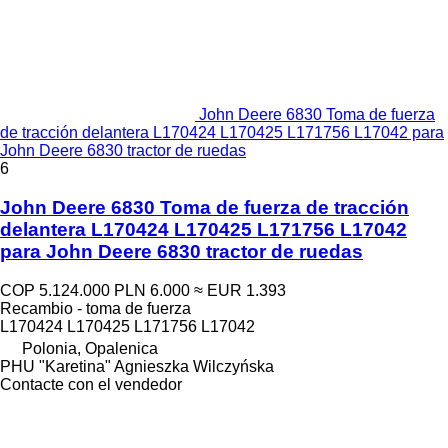
John Deere 6830 Toma de fuerza
de tracción delantera L170424 L170425 L171756 L17042 para
John Deere 6830 tractor de ruedas
6
John Deere 6830 Toma de fuerza de tracción
delantera L170424 L170425 L171756 L17042
para John Deere 6830 tractor de ruedas
COP 5.124.000
PLN 6.000
≈ EUR 1.393
Recambio - toma de fuerza
L170424 L170425 L171756 L17042
Polonia, Opalenica
PHU "Karetina" Agnieszka Wilczyńska
Contacte con el vendedor