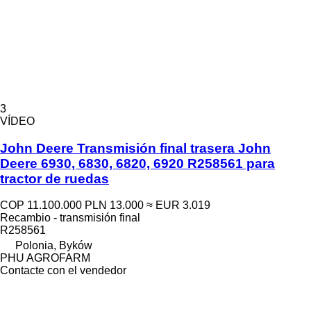
3
VÍDEO
John Deere Transmisión final trasera John
Deere 6930, 6830, 6820, 6920 R258561 para
tractor de ruedas
COP 11.100.000
PLN 13.000
≈ EUR 3.019
Recambio - transmisión final
R258561
Polonia, Byków
PHU AGROFARM
Contacte con el vendedor