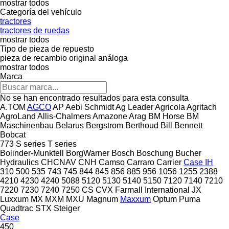
mostrar todos
Categoría del vehículo
tractores
tractores de ruedas
mostrar todos
Tipo de pieza de repuesto
pieza de recambio original
análoga
mostrar todos
Marca
No se han encontrado resultados para esta consulta
A.TOM
AGCO
AP
Aebi Schmidt
Ag Leader
Agricola
Agritach
AgroLand
Allis-Chalmers
Amazone
Arag
BM Horse
BM
Maschinenbau
Belarus
Bergstrom
Berthoud
Bill Bennett
Bobcat
773
S series
T series
Bolinder-Munktell
BorgWarner
Bosch
Boschung
Bucher
Hydraulics
CHCNAV
CNH
Camso
Carraro
Carrier
Case IH
310
500
535
743
745
844
845
856
885
956
1056
1255
2388
4210
4230
4240
5088
5120
5130
5140
5150
7120
7140
7210
7220
7230
7240
7250
CS
CVX
Farmall
International
JX
Luxxum
MX
MXM
MXU
Magnum
Maxxum
Optum
Puma
Quadtrac
STX
Steiger
Case
450