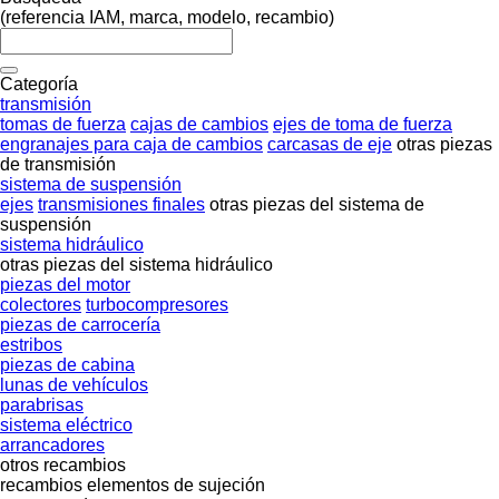
(referencia IAM, marca, modelo, recambio)
Categoría
transmisión
tomas de fuerza
cajas de cambios
ejes de toma de fuerza
engranajes para caja de cambios
carcasas de eje
otras piezas
de transmisión
sistema de suspensión
ejes
transmisiones finales
otras piezas del sistema de
suspensión
sistema hidráulico
otras piezas del sistema hidráulico
piezas del motor
colectores
turbocompresores
piezas de carrocería
estribos
piezas de cabina
lunas de vehículos
parabrisas
sistema eléctrico
arrancadores
otros recambios
recambios
elementos de sujeción