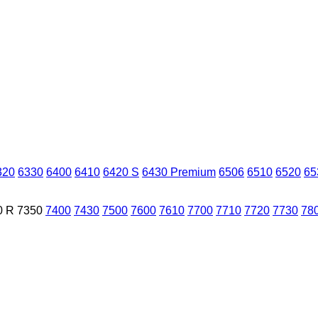
320
6330
6400
6410
6420 S
6430 Premium
6506
6510
6520
65
0 R
7350
7400
7430
7500
7600
7610
7700
7710
7720
7730
78