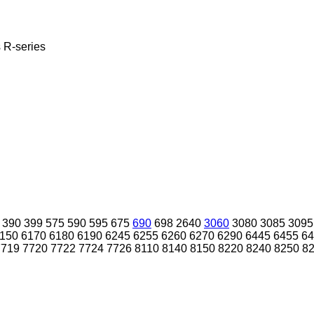
s
R-series
390
399
575
590
595
675
690
698
2640
3060
3080
3085
3095
150
6170
6180
6190
6245
6255
6260
6270
6290
6445
6455
64
7719
7720
7722
7724
7726
8110
8140
8150
8220
8240
8250
8