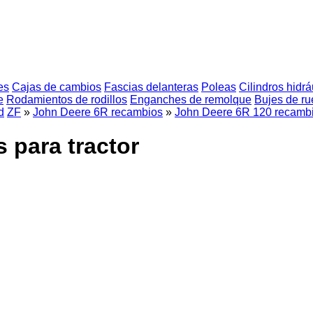
es
Cajas de cambios
Fascias delanteras
Poleas
Cilindros hidrá
e
Rodamientos de rodillos
Enganches de remolque
Bujes de r
d
ZF
»
John Deere 6R recambios
»
John Deere 6R 120 recamb
 para tractor