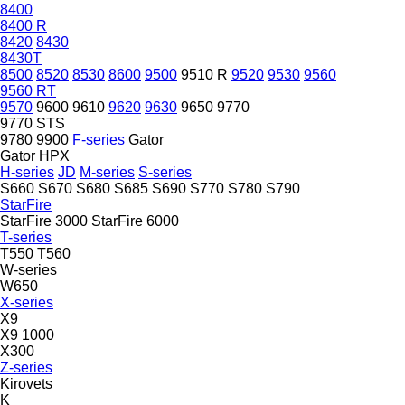
8400
8400 R
8420
8430
8430T
8500
8520
8530
8600
9500
9510 R
9520
9530
9560
9560 RT
9570
9600
9610
9620
9630
9650
9770
9770 STS
9780
9900
F-series
Gator
Gator HPX
H-series
JD
M-series
S-series
S660
S670
S680
S685
S690
S770
S780
S790
StarFire
StarFire 3000
StarFire 6000
T-series
T550
T560
W-series
W650
X-series
X9
X9 1000
X300
Z-series
Kirovets
K