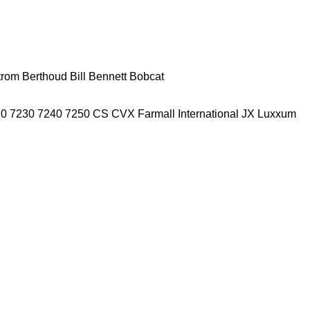
trom
Berthoud
Bill Bennett
Bobcat
20
7230
7240
7250
CS
CVX
Farmall
International
JX
Luxxum