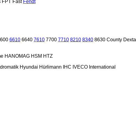
s
FPT
Fast
Fendt
600
6610
6640
7610
7700
7710
8210
8340
8630
County
Dexta
me
HANOMAG
HSM
HTZ
dromatik
Hyundai
Hürlimann
IHC
IVECO
International