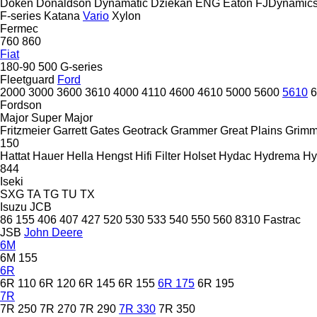
Doken
Donaldson
Dynamatic
Dziekan
ENG
Eaton
FJDynamic
F-series
Katana
Vario
Xylon
Fermec
760
860
Fiat
180-90
500
G-series
Fleetguard
Ford
2000
3000
3600
3610
4000
4110
4600
4610
5000
5600
5610
6
Fordson
Major
Super Major
Fritzmeier
Garrett
Gates
Geotrack
Grammer
Great Plains
Grim
150
Hattat
Hauer
Hella
Hengst
Hifi Filter
Holset
Hydac
Hydrema
Hy
844
Iseki
SXG
TA
TG
TU
TX
Isuzu
JCB
86
155
406
407
427
520
530
533
540
550
560
8310
Fastrac
JSB
John Deere
6M
6M 155
6R
6R 110
6R 120
6R 145
6R 155
6R 175
6R 195
7R
7R 250
7R 270
7R 290
7R 330
7R 350