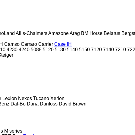
roLand
Allis-Chalmers
Amazone
Arag
BM Horse
Belarus
Bergs
H
Camso
Carraro
Carrier
Case IH
10
4230
4240
5088
5120
5130
5140
5150
7120
7140
7210
72
Steiger
r
Lexion
Nexos
Tucano
Xerion
Benz
Dal-Bo
Dana
Danfoss
David Brown
es
M series