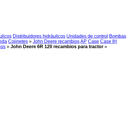
ulicos
Distribuidores hidráulicos
Unidades de control
Bombas
ueda
Cojinetes
»
John Deere recambios
AP
Case
Case IH
ios
»
John Deere 6R 120 recambios para tractor
»