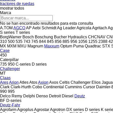
tractores de ruedas
mostrar todos
Marca
No se han encontrado resultados para esta consulta
A.TOM
AGCO
AP
Aebi Schmidt
Ag Leader
Agricola
Agritach
Ag
S series
T series
BorgWarner
Bosch
Boschung
Bucher Hydraulics
CHCNAV
CN
310
500
535
743
745
844
845
856
885
956
1056
1255
2388
42
MX
MXM
MXU
Magnum
Maxxum
Optum
Puma
Quadtrac
STX
Case
450
Caterpillar
735
950
C-series
D series
Challenger
MT
Claas
Ares
Arion
Atles
Atos
Axion
Axos
Celtis
Challenger
Elios
Jagua
Clark
Clark-Hurth
Cobo
Continental
Cummins
Cursor
Daimler-
990
995
Delco Remy
Delphi
Denso
Detroit Diesel
Deutz
BF
D-series
Deutz-Fahr
Agrofarm
Agroplus
Agrostar
Agrotron
DX series
D series
K seri