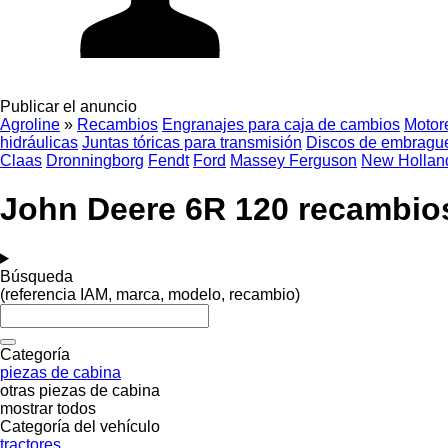
Publicar el anuncio
Agroline
»
Recambios
Engranajes para caja de cambios
Motor
hidráulicas
Juntas tóricas para transmisión
Discos de embragu
Claas
Dronningborg
Fendt
Ford
Massey Ferguson
New Hollan
John Deere 6R 120 recambios
Búsqueda
(referencia IAM, marca, modelo, recambio)
Categoría
piezas de cabina
otras piezas de cabina
mostrar todos
Categoría del vehículo
tractores