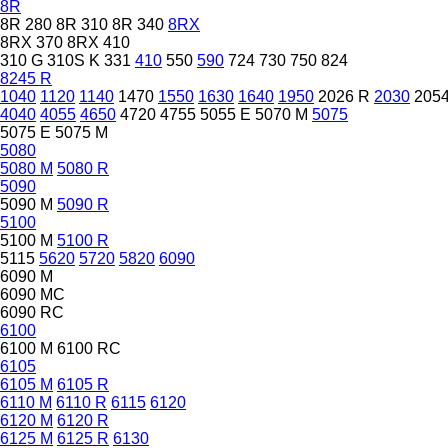
8R
8R 280
8R 310
8R 340
8RX
8RX 370
8RX 410
310 G
310S K
331
410
550
590
724
730
750
824
8245 R
1040
1120
1140
1470
1550
1630
1640
1950
2026 R
2030
205
4040
4055
4650
4720
4755
5055 E
5070 M
5075
5075 E
5075 M
5080
5080 M
5080 R
5090
5090 M
5090 R
5100
5100 M
5100 R
5115
5620
5720
5820
6090
6090 M
6090 MC
6090 RC
6100
6100 M
6100 RC
6105
6105 M
6105 R
6110 M
6110 R
6115
6120
6120 M
6120 R
6125 M
6125 R
6130