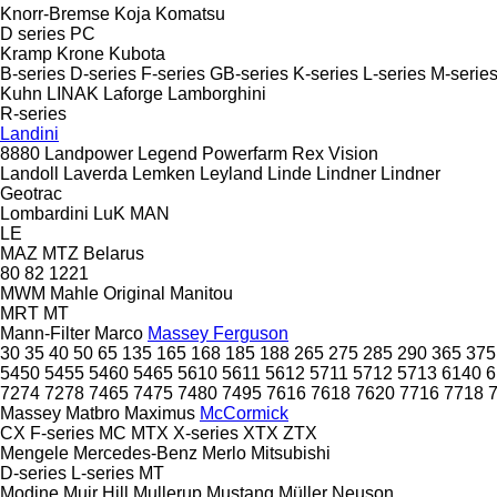
Knorr-Bremse
Koja
Komatsu
D series
PC
Kramp
Krone
Kubota
B-series
D-series
F-series
GB-series
K-series
L-series
M-serie
Kuhn
LINAK
Laforge
Lamborghini
R-series
Landini
8880
Landpower
Legend
Powerfarm
Rex
Vision
Landoll
Laverda
Lemken
Leyland
Linde
Lindner
Lindner
Geotrac
Lombardini
LuK
MAN
LE
MAZ
MTZ Belarus
80
82
1221
MWM
Mahle Original
Manitou
MRT
MT
Mann-Filter
Marco
Massey Ferguson
30
35
40
50
65
135
165
168
185
188
265
275
285
290
365
375
5450
5455
5460
5465
5610
5611
5612
5711
5712
5713
6140
6
7274
7278
7465
7475
7480
7495
7616
7618
7620
7716
7718
Massey
Matbro
Maximus
McCormick
CX
F-series
MC
MTX
X-series
XTX
ZTX
Mengele
Mercedes-Benz
Merlo
Mitsubishi
D-series
L-series
MT
Modine
Muir Hill
Mullerup
Mustang
Müller
Neuson