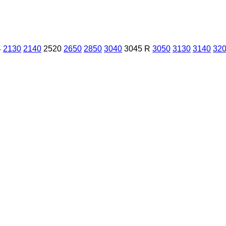
4
2130
2140
2520
2650
2850
3040
3045 R
3050
3130
3140
32