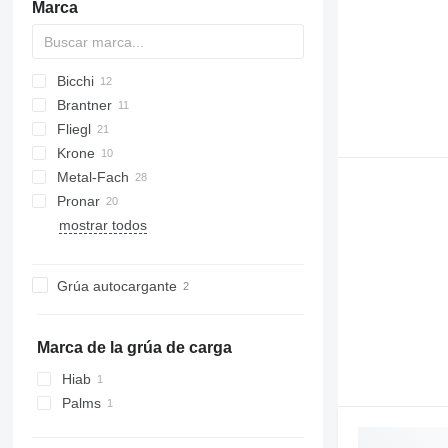
Marca
Bicchi
Brevis
HTW
Brantner
Fliegl
TA
HW
Krone
ASW
Metal-Fach
DK
TX
UN
Pronar
EDK
OL
mostrar todos
TDK
TKV
PT
ST
PRC
D-series
TMK
T026
T185
Grúa autocargante
T663
T672
T679
Marca de la grúa de carga
T680
Hiab
T700
Palms