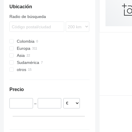
Ubicación
Radio de búsqueda
Colombia
Europa
Asia
Polonia
Sudamérica
Alemania
Turquía
otros
Noruega
Tayikistán
Chile
Países Bajos
Uzbekistán
Argentina
Ucrania
Suecia
China
Precio
Eslovenia
Austria
–
Hungría
mostrar todos