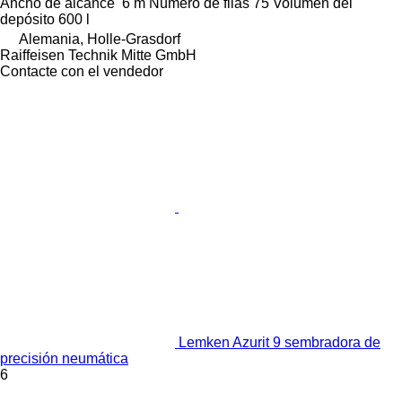
Ancho de alcance
6 m
Número de filas
75
Volumen del
depósito
600 l
Alemania, Holle-Grasdorf
Raiffeisen Technik Mitte GmbH
Contacte con el vendedor
Lemken Azurit 9 sembradora de
precisión neumática
6