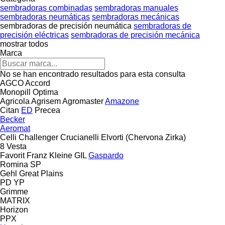
sembradoras combinadas
sembradoras manuales
sembradoras neumáticas
sembradoras mecánicas
sembradoras de precisión neumática
sembradoras de
precisión eléctricas
sembradoras de precisión mecánica
mostrar todos
Marca
No se han encontrado resultados para esta consulta
AGCO
Accord
Monopill
Optima
Agricola
Agrisem
Agromaster
Amazone
Citan
ED
Precea
Becker
Aeromat
Celli
Challenger
Crucianelli
Elvorti (Chervona Zirka)
8
Vesta
Favorit
Franz Kleine
GIL
Gaspardo
Romina
SP
Gehl
Great Plains
PD
YP
Grimme
MATRIX
Horizon
PPX