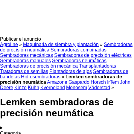
Publicar el anuncio
Agroline
»
Maquinaria de siembra y plantación
»
Sembradoras
de precisión neumática
Sembradoras combinadas
Sembradoras mecánicas
Sembradoras de precisión eléctricas
Sembradoras manuales
Sembradoras neumáticas
Sembradoras de precisión mecánica
Transplantadoras
Tratadoras de semillas
Plantadoras de ajos
Sembradoras de
bandejas
Hidrosembradoras
»
Lemken sembradoras de
precisión neumática
Amazone
Gaspardo
Horsch
IrTem
John
Deere
Kinze
Kuhn
Kverneland
Monosem
Väderstad
»
Lemken sembradoras de
precisión neumática
Categoría