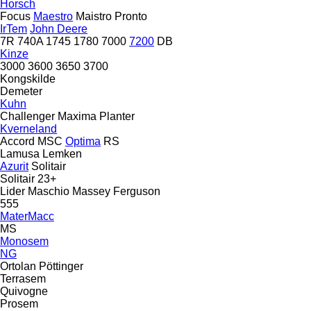
Horsch
Focus
Maestro
Maistro
Pronto
IrTem
John Deere
7R
740A
1745
1780
7000
7200
DB
Kinze
3000
3600
3650
3700
Kongskilde
Demeter
Kuhn
Challenger
Maxima
Planter
Kverneland
Accord
MSC
Optima
RS
Lamusa
Lemken
Azurit
Solitair
Solitair 23+
Lider
Maschio
Massey Ferguson
555
MaterMacc
MS
Monosem
NG
Ortolan
Pöttinger
Terrasem
Quivogne
Prosem