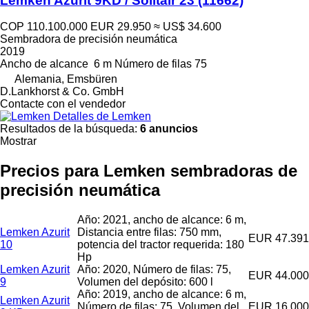
Lemken Azurit 9KD / Solitair 23
(11662)
COP 110.100.000
EUR 29.950
≈ US$ 34.600
Sembradora de precisión neumática
2019
Ancho de alcance
6 m
Número de filas
75
Alemania, Emsbüren
D.Lankhorst & Co. GmbH
Contacte con el vendedor
Detalles de Lemken
Resultados de la búsqueda:
6 anuncios
Mostrar
Precios para Lemken sembradoras de
precisión neumática
Año: 2021, ancho de alcance: 6 m,
Lemken Azurit
Distancia entre filas: 750 mm,
EUR 47.391
10
potencia del tractor requerida: 180
Hp
Lemken Azurit
Año: 2020, Número de filas: 75,
EUR 44.000
9
Volumen del depósito: 600 l
Año: 2019, ancho de alcance: 6 m,
Lemken Azurit
Número de filas: 75, Volumen del
EUR 16.000