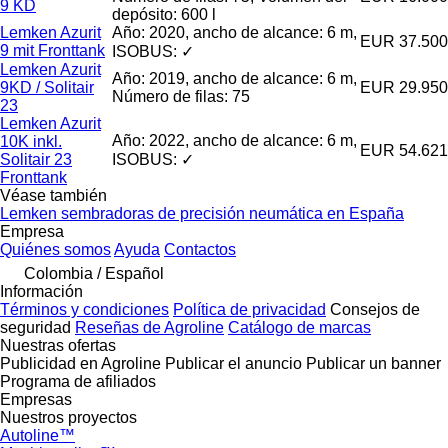
9 KD
depósito: 600 l
Lemken Azurit
Año: 2020, ancho de alcance: 6 m,
EUR 37.500
9 mit Fronttank
ISOBUS: ✓
Lemken Azurit
Año: 2019, ancho de alcance: 6 m,
9KD / Solitair
EUR 29.950
Número de filas: 75
23
Lemken Azurit
Año: 2022, ancho de alcance: 6 m,
10K inkl.
EUR 54.621
Solitair 23
ISOBUS: ✓
Fronttank
Véase también
Lemken sembradoras de precisión neumática en España
Empresa
Quiénes somos
Ayuda
Contactos
Colombia / Español
Información
Términos y condiciones
Política de privacidad
Consejos de
seguridad
Reseñas de Agroline
Catálogo de marcas
Nuestras ofertas
Publicidad en Agroline
Publicar el anuncio
Publicar un banner
Programa de afiliados
Empresas
Nuestros proyectos
Autoline™