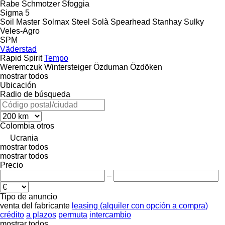
Rabe
Schmotzer
Sfoggia
Sigma 5
Soil Master
Solmax Steel
Solà
Spearhead
Stanhay
Sulky
Veles-Agro
SPM
Väderstad
Rapid
Spirit
Tempo
Weremczuk
Wintersteiger
Özduman
Özdöken
mostrar todos
Ubicación
Radio de búsqueda
Colombia
otros
Ucrania
mostrar todos
mostrar todos
Precio
–
Tipo de anuncio
venta
del fabricante
leasing (alquiler con opción a compra)
crédito
a plazos
permuta
intercambio
mostrar todos