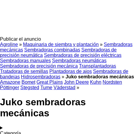
Publicar el anuncio
Agroline
»
Maquinaria de siembra y plantación
»
Sembradoras
mecánicas
Sembradoras combinadas
Sembradoras de
precisión neumática
Sembradoras de precisión eléctricas
Sembradoras manuales
Sembradoras neumáticas
Sembradoras de precisión mecánica
Transplantadoras
Tratadoras de semillas
Plantadoras de ajos
Sembradoras de
bandejas
Hidrosembradoras
»
Juko sembradoras mecánicas
Amazone
Bomet
Great Plains
John Deere
Kuhn
Nordsten
Pöttinger
Stegsted
Tume
Väderstad
»
Juko sembradoras
mecánicas
Categoría