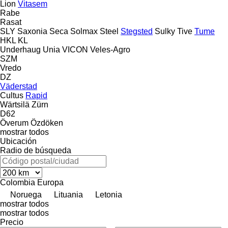
Lion
Vitasem
Rabe
Rasat
SLY
Saxonia
Seca
Solmax Steel
Stegsted
Sulky
Tive
Tume
HKL
KL
Underhaug
Unia
VICON
Veles-Agro
SZM
Vredo
DZ
Väderstad
Cultus
Rapid
Wärtsilä
Zürn
D62
Överum
Özdöken
mostrar todos
Ubicación
Radio de búsqueda
Colombia
Europa
Noruega
Lituania
Letonia
mostrar todos
mostrar todos
Precio