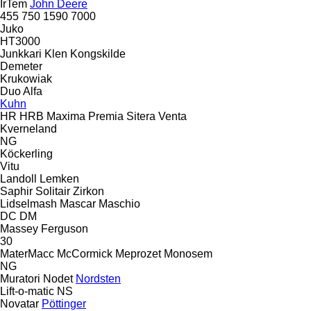
IrTem
John Deere
455
750
1590
7000
Juko
HT3000
Junkkari
Klen
Kongskilde
Demeter
Krukowiak
Duo Alfa
Kuhn
HR
HRB
Maxima
Premia
Sitera
Venta
Kverneland
NG
Köckerling
Vitu
Landoll
Lemken
Saphir
Solitair
Zirkon
Lidselmash
Mascar
Maschio
DC
DM
Massey Ferguson
30
MaterMacc
McCormick
Meprozet
Monosem
NG
Muratori
Nodet
Nordsten
Lift-o-matic
NS
Novatar
Pöttinger