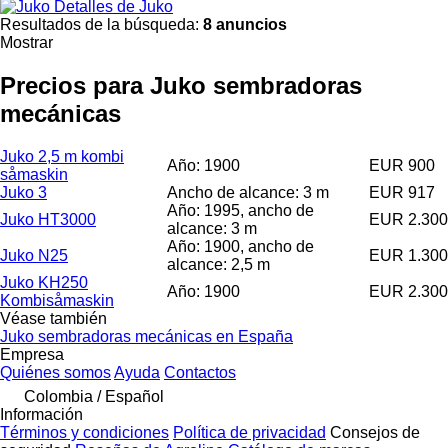
Detalles de Juko
Resultados de la búsqueda:
8 anuncios
Mostrar
Precios para Juko sembradoras
mecánicas
Juko 2,5 m kombi
Año: 1900
EUR 900
såmaskin
Juko 3
Ancho de alcance: 3 m
EUR 917
Año: 1995, ancho de
Juko HT3000
EUR 2.300
alcance: 3 m
Año: 1900, ancho de
Juko N25
EUR 1.300
alcance: 2,5 m
Juko KH250
Año: 1900
EUR 2.300
Kombisåmaskin
Véase también
Juko sembradoras mecánicas en España
Empresa
Quiénes somos
Ayuda
Contactos
Colombia / Español
Información
Términos y condiciones
Política de privacidad
Consejos de