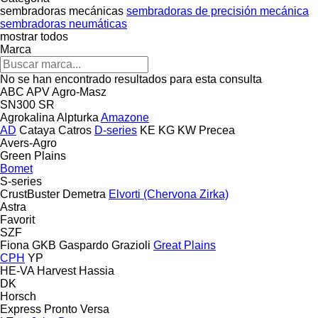
sembradoras mecánicas
sembradoras de precisión mecánica
sembradoras neumáticas
mostrar todos
Marca
No se han encontrado resultados para esta consulta
ABC
APV
Agro-Masz
SN300
SR
Agrokalina
Alpturka
Amazone
AD
Cataya
Catros
D-series
KE
KG
KW
Precea
Avers-Agro
Green Plains
Bomet
S-series
CrustBuster
Demetra
Elvorti (Chervona Zirka)
Astra
Favorit
SZF
Fiona
GKB
Gaspardo
Grazioli
Great Plains
CPH
YP
HE-VA
Harvest
Hassia
DK
Horsch
Express
Pronto
Versa