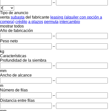
–
Tipo de anuncio
venta
subasta
del fabricante
leasing (alquiler con opción a
compra)
crédito
a plazos
permuta
intercambio
mostrar todos
Año de fabricación
–
Peso neto
–
kg
Características
Profundidad de la siembra
–
mm
Ancho de alcance
–
m
Número de filas
–
Distancia entre filas
–
mm