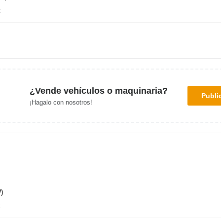
t
¿Vende vehículos o maquinaria?
Publi
¡Hagalo con nosotros!
)
t