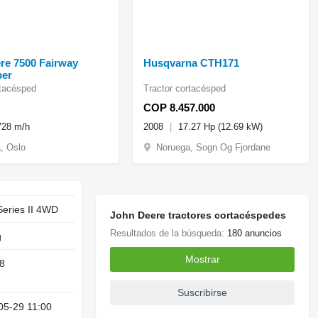
re 7500 Fairway
Husqvarna CTH171
per
rtacésped
Tractor cortacésped
COP 8.457.000
728 m/h
2008
17.27 Hp (12.69 kW)
, Oslo
Noruega, Sogn Og Fjordane
Series II 4WD
John Deere tractores cortacéspedes
Resultados de la búsqueda:
180 anuncios
g
Mostrar
8
Suscribirse
05-29 11:00