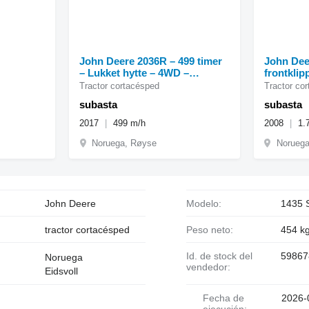
John Deere 2036R – 499 timer
John Dee
– Lukket hytte – 4WD –
frontklip
Klippeaggregat 60D
Tractor cortacésped
Tractor co
subasta
subasta
2017
499 m/h
2008
1.
Noruega, Røyse
Noruega
John Deere
Modelo:
1435 
tractor cortacésped
Peso neto:
454 k
Id. de stock del
59867
Noruega
vendedor:
Eidsvoll
Fecha de
2026-
ejecución: