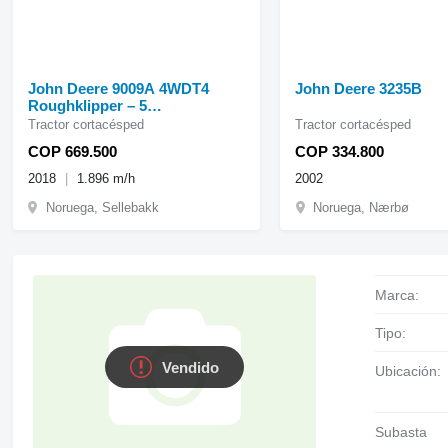
John Deere 9009A 4WDT4
John Deere 3235B
Roughklipper – 5
klippeaggregater
Tractor cortacésped
Tractor cortacésped
COP 669.500
COP 334.800
2018
1.896 m/h
2002
Noruega, Sellebakk
Noruega, Nærbø
Marca:
Tipo:
Vendido
Ubicación:
Subasta