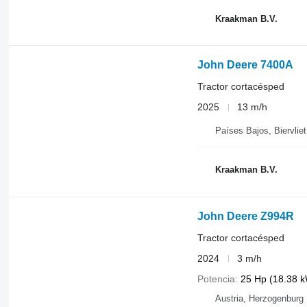
Kraakman B.V.
John Deere 7400A
Tractor cortacésped
2025
13 m/h
Países Bajos, Biervliet
Kraakman B.V.
John Deere Z994R
Tractor cortacésped
2024
3 m/h
Potencia
25 Hp (18.38 
Austria, Herzogenburg