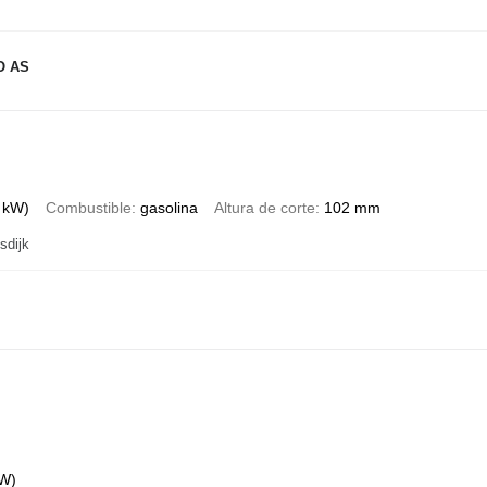
O AS
 kW)
Combustible
gasolina
Altura de corte
102 mm
sdijk
kW)