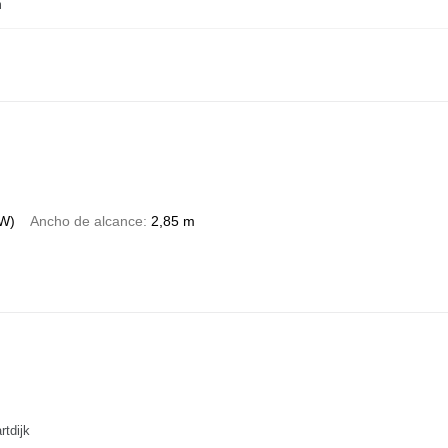
m
kW)
Ancho de alcance
2,85 m
tdijk