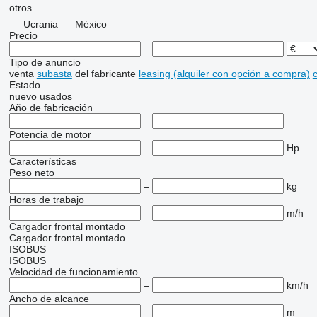
otros
Ucrania
México
Precio
–
Tipo de anuncio
venta
subasta
del fabricante
leasing (alquiler con opción a compra)
c
Estado
nuevo
usados
Año de fabricación
–
Potencia de motor
–
Hp
Características
Peso neto
–
kg
Horas de trabajo
–
m/h
Cargador frontal montado
Cargador frontal montado
ISOBUS
ISOBUS
Velocidad de funcionamiento
–
km/h
Ancho de alcance
–
m