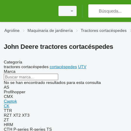
Agroline
Maquinaria de jardinería
Tractores cortacéspedes
John Deere tractores cortacéspedes
Categoría
tractores cortacéspedes
cortacéspedes
UTV
Marca
No se han encontrado resultados para esta consulta
AS
Profihopper
CMX
Captok
CK
TTR
RZT
XT2
XT3
ZT
HRM
CTH
P-series
R-series
TS