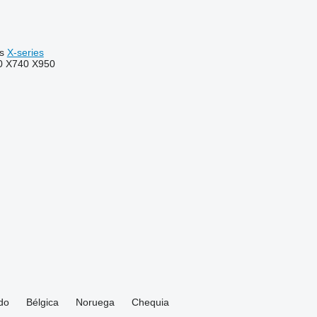
s
X-series
0
X740
X950
do
Bélgica
Noruega
Chequia