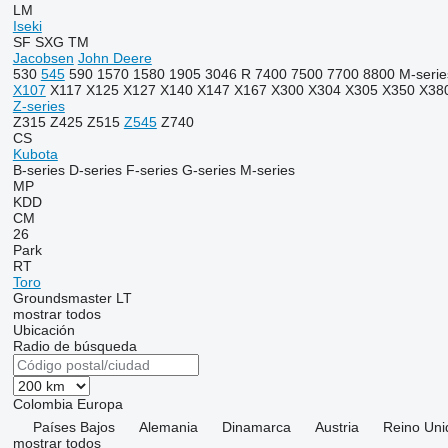
LM
Iseki
SF
SXG
TM
Jacobsen
John Deere
530
545
590
1570
1580
1905
3046 R
7400
7500
7700
8800
M-serie
X107
X117
X125
X127
X140
X147
X167
X300
X304
X305
X350
X38
Z-series
Z315
Z425
Z515
Z545
Z740
CS
Kubota
B-series
D-series
F-series
G-series
M-series
MP
KDD
CM
26
Park
RT
Toro
Groundsmaster
LT
mostrar todos
Ubicación
Radio de búsqueda
Colombia
Europa
Países Bajos
Alemania
Dinamarca
Austria
Reino Uni
mostrar todos