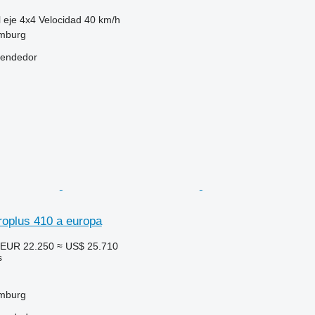
 eje
4x4
Velocidad
40 km/h
mburg
vendedor
roplus 410 a europa
EUR 22.250
≈ US$ 25.710
s
mburg