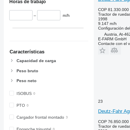
Horas de trabajo
6115
6495
COP 81.330.000
6120
6499
Tractor de rueda
–
m/h
6125 M
6713
1998
9.147 m/h
6125 R
6715
Configuración del
6130
6716
Austria, At-4
6135
7475
E-FARM GmbH
Contacte con el 
6140
7480
Características
6145
7616
6150 M
7618
Capacidad de carga
6150 R
7619
Peso bruto
6155
7620
6170
7624
Peso neto
6175
7716
ISOBUS
6190
7718
6195 M
7719
23
PTO
6195 R
7720
Deutz-Fahr Ag
6200
7722
Cargador frontal montado
6210
7724
COP 76.850.000
Tractor de rueda
6215
7726
Enganche tripuntal