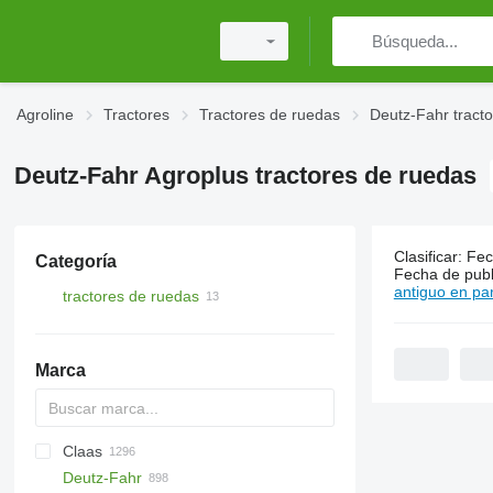
Agroline
Tractores
Tractores de ruedas
Deutz-Fahr tract
Deutz-Fahr Agroplus tractores de ruedas
Clasificar
:
Fec
Categoría
13 anuncio
Fecha de publ
antiguo en par
tractores de ruedas
Marca
Claas
TTR
584
2505
CK
310
MT
CFG
Deutz-Fahr
704
500
Ares
770
D-series