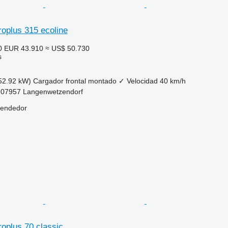
oplus 315 ecoline
0
EUR 43.910
≈ US$ 50.730
s
52.92 kW)
Cargador frontal montado
✓
Velocidad
40 km/h
-07957 Langenwetzendorf
vendedor
oplus 70 classic