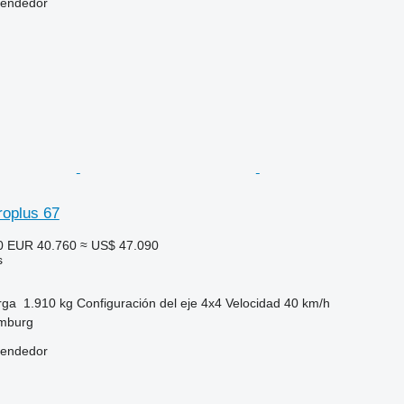
vendedor
roplus 67
0
EUR 40.760
≈ US$ 47.090
s
rga
1.910 kg
Configuración del eje
4x4
Velocidad
40 km/h
mburg
vendedor