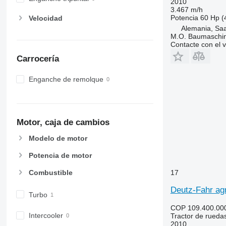
2010
6220
8220
3.467 m/h
Potencia
60 Hp (
Velocidad
6230
8240
Alemania, Saa
6250
8250
M.O. Baumaschi
Contacte con el 
6300
8650
6310
8660
Carrocería
6320
8670
Enganche de remolque
6330
8690
6410
8727
6430 Premium
8732
6510
8737
Motor, caja de cambios
6520
8740
Modelo de motor
6530
6600
Potencia de motor
6610
17
Combustible
6620
Deutz-Fahr agr
6630
Turbo
6800
COP 109.400.00
6810
Intercooler
Tractor de rueda
2010