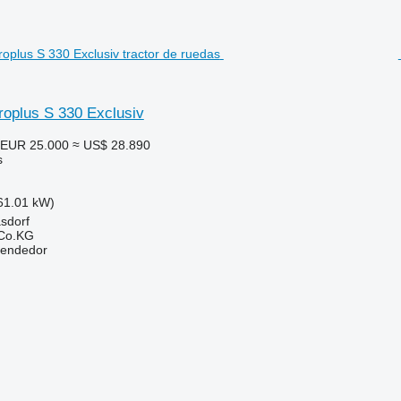
roplus S 330 Exclusiv
EUR 25.000
≈ US$ 28.890
s
61.01 kW)
asdorf
 Co.KG
vendedor