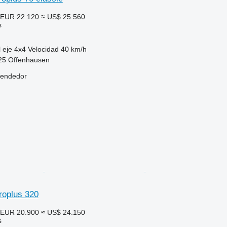
EUR 22.120
≈ US$ 25.560
s
 eje
4x4
Velocidad
40 km/h
625 Offenhausen
vendedor
roplus 320
EUR 20.900
≈ US$ 24.150
s