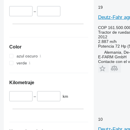
5070 M
5460
19
5075
5465
–
5080
5611
Deutz-Fahr agr
5085 M
5710
COP 161.500.00
5090
5711
Tractor de rueda
5100
5713
2012
2.887 m/h
5105 GN
6140
Potencia
72 Hp (
Color
5115
6180
Alemania, De
azul oscuro
5210
6190
E-FARM GmbH
Contacte con el 
verde
5615
6260
5620
6270
5720
6290
Kilometraje
5820
6455
6090
6460
–
km
6100
6465
6105
6475
6110 B
6480
6110 M
6485
10
6110 R
6490
Deutz-Fahr agr