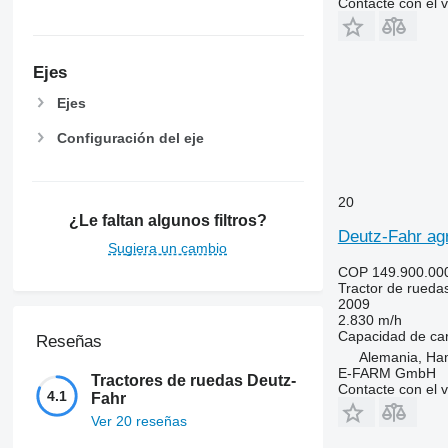
Contacte con el 
7720
7730
7800
Ejes
7810
Ejes
7820
7830
Configuración del eje
7920
7930
20
8100
¿Le faltan algunos filtros?
8200
Deutz-Fahr ag
Sugiera un cambio
8220
COP 149.900.00
8230
Tractor de rueda
8260 R
2009
2.830 m/h
8270 R
Capacidad de ca
Reseñas
8285 R
Alemania, Ha
8295
E-FARM GmbH
Tractores de ruedas Deutz-
Contacte con el 
8300
4.1
Fahr
8310
Ver 20 reseñas
8320