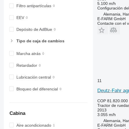
6820
5.100 m/h
Filtro antipartículas
6830
Configuración del
Alemania, Ha
6900
EEV
E-FARM GmbH
6910
Contacte con el 
6920
Depósito de AdBlue
6930
Tipo de caja de cambios
7200
7215 R
Marcha atrás
7230 R
7250
Retardador
7260 R
7270 R
Lubricación central
11
7280 R
Bloqueo del diferencial
Deutz-Fahr ag
7290 R
7310 R
COP 81.820.000
7430
Tractor de rueda
2013
7600
Cabina
3.055 m/h
7700
Alemania, Ha
7710
E-FARM GmbH
Aire acondicionado