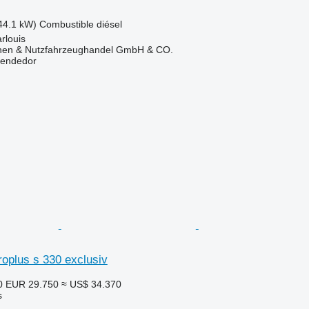
44.1 kW)
Combustible
diésel
rlouis
nen & Nutzfahrzeughandel GmbH & CO.
vendedor
oplus s 330 exclusiv
0
EUR 29.750
≈ US$ 34.370
s