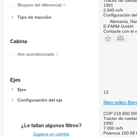
Tractor de rueda
7710
Bloqueo del diferencial
1991
2.649 m/h
7720
Configuración del
Tipo de tracción
7730
Alemania, Ha
7800
E-FARM GmbH
Contacte con el 
7810
7820
Cabina
7830
Aire acondicionado
7920
7930
8100
8200
Ejes
8220
Ejes
8230
13
8260 R
Configuración del eje
Mercedes-Ben
8270 R
8285 R
COP 218.800.00
Tractor de rueda
8295
1990
¿Le faltan algunos filtros?
8300
7.000 m/h
Potencia
100.68 
Sugiera un cambio
8310