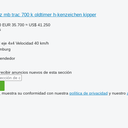
 mb trac 700 k oldtimer h-kenzeichen kipper
0
EUR 35.700
≈ US$ 41.250
s
 eje
4x4
Velocidad
40 km/h
mburg
vendedor
recibir anuncios nuevos de esta sección
uí, muestra su conformidad con nuestra
política de privacidad
y nuestro