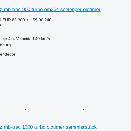
 mb-trac 900 turbo om364 schlepper oldtimer
0
EUR 83.300
≈ US$ 96.240
s
 eje
4x4
Velocidad
40 km/h
mburg
vendedor
 mb-trac 1300 turbo oldtimer sammlerstück