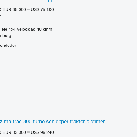
0
EUR 65.000
≈ US$ 75.100
s
 eje
4x4
Velocidad
40 km/h
mburg
vendedor
mb-trac 800 turbo schlepper traktor oldtimer
0
EUR 83.300
≈ US$ 96.240