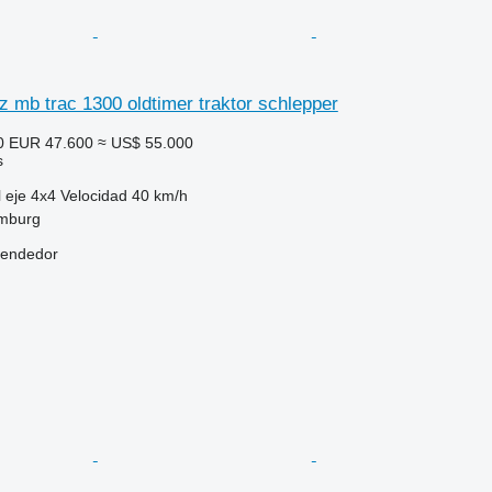
 mb trac 1300 oldtimer traktor schlepper
0
EUR 47.600
≈ US$ 55.000
s
 eje
4x4
Velocidad
40 km/h
mburg
vendedor