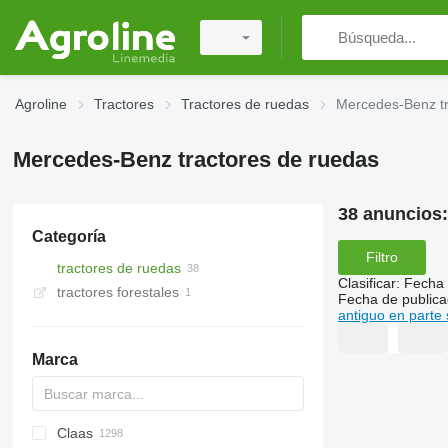
Agroline
Tractores
Tractores de ruedas
Mercedes-Benz tr
Mercedes-Benz tractores de ruedas
38 anuncios
Categoría
Filtro
tractores de ruedas
Clasificar
:
Fecha 
tractores forestales
Fecha de publica
antiguo en parte 
Marca
Claas
TTR
584
2505
CK
310
MT
CFG