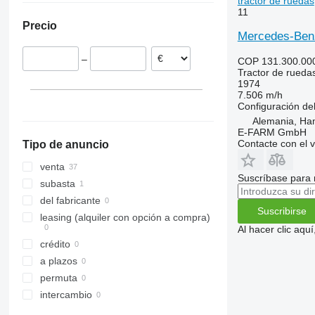
tractor de ruedas
11
Farmall
3040
375
TVT
Países Bajos
Precio
International
3045 R
390
Noruega
Mercedes-Benz
JX
3046 R
399
Hungría
–
COP 131.300.00
Luxxum
3050
550
Reino Unido
Tractor de rueda
MX
3140
575
1974
7.506 m/h
MXM
3320
590
Configuración del
MXU
3340
675
Alemania, Ha
Magnum
3350
690
E-FARM GmbH
Contacte con el 
Tipo de anuncio
Maxxum
3640
698
Optum
3720
3060
venta
Suscríbase para 
Puma
4052 R
3080
subasta
Quantum
4066
3085
del fabricante
Suscribirse
STX
4430
3640
leasing (alquiler con opción a compra)
Al hacer clic aq
Steiger
4520
4235
crédito
Vestrum
4650
4255
a plazos
5050 E
4345
permuta
5055 E
4708
intercambio
5058 E
5435