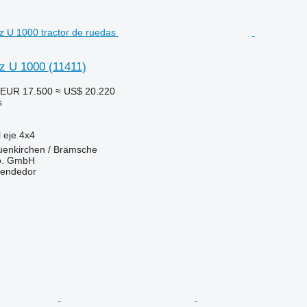
z U 1000
(11411)
EUR 17.500
≈ US$ 20.220
s
 eje
4x4
uenkirchen / Bramsche
o. GmbH
vendedor