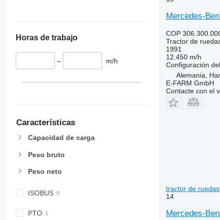
6110 R
6485
Mercedes-Benz
6115
6490
6120
6495
COP 306.300.00
Horas de trabajo
6125 M
6499
Tractor de rueda
1991
6125 R
6713
12.450 m/h
–
m/h
6130
6715
Configuración del
Alemania, Ha
6135
6716
E-FARM GmbH
6140
7475
Contacte con el 
6145
7480
6150 M
7616
Características
6150 R
7618
6155
7619
Capacidad de carga
6170
7620
Peso bruto
6175
7624
6190
7716
Peso neto
6195 M
7718
tractor de ruedas
ISOBUS
6195 R
7719
14
6200
7720
Mercedes-Benz
PTO
6210
7722