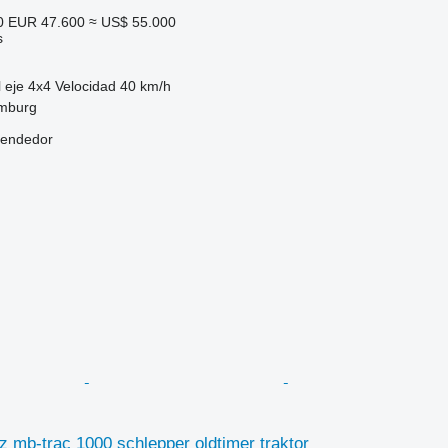
0
EUR 47.600
≈ US$ 55.000
s
 eje
4x4
Velocidad
40 km/h
mburg
vendedor
 mb-trac 1000 schlepper oldtimer traktor