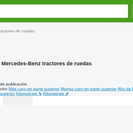
actores de ruedas
:
Mercedes-Benz tractores de ruedas
de publicación
ción
Más caro en parte superior
Menos caro en parte superior
Año de f
superior
Kilometraje ⬊
Kilometraje ⬈