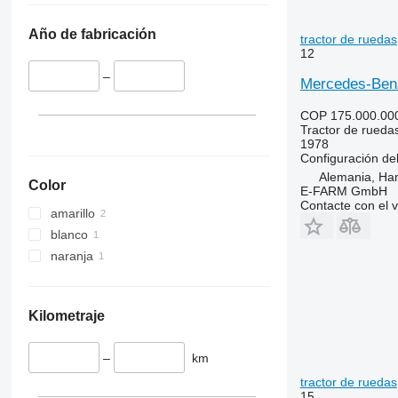
5067 E
5445
5070 M
5455
Año de fabricación
tractor de ruedas
5075
5460
12
5080
5465
–
Mercedes-Benz
5085 M
5611
5090
5710
COP 175.000.00
5100
5711
Tractor de rueda
1978
5105 GN
5713
Configuración del
5115
6140
Alemania, Ha
Color
E-FARM GmbH
5210
6180
Contacte con el 
amarillo
5615
6190
blanco
5620
6260
naranja
5720
6270
5820
6290
6090
6455
Kilometraje
6100
6460
6105
6465
–
km
6110 B
6475
tractor de ruedas
6110 M
6480
15