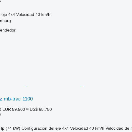
s
 eje
4x4
Velocidad
40 km/h
mburg
vendedor
z mb-trac 1100
0
EUR 59.500
≈ US$ 68.750
s
Hp (74 kW)
Configuración del eje
4x4
Velocidad
40 km/h
Velocidad de 