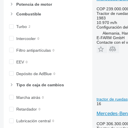
6810
Potencia de motor
6820
COP 239.000.00
Tractor de rueda
6830
Combustible
1983
6900
10.970 m/h
Turbo
Configuración del
6910
Alemania, Ha
6920
E-FARM GmbH
Intercooler
6930
Contacte con el 
7200
Filtro antipartículas
7215 R
EEV
7230 R
7250
Depósito de AdBlue
7260 R
7270 R
Tipo de caja de cambios
7280 R
7290 R
Marcha atrás
tractor de ruedas
7310 R
16
Retardador
7430
Mercedes-Benz 
7600
Lubricación central
COP 306.300.00
7700