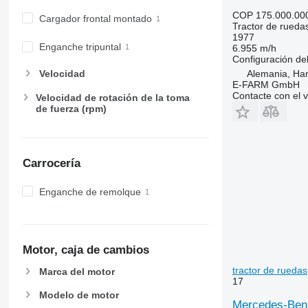
6215
7724
COP 175.000.00
Cargador frontal montado
Tractor de rueda
6220
7726
1977
6230
8220
Enganche tripuntal
6.955 m/h
Configuración del
6250
8240
Alemania, Ha
Velocidad
6300
8250
E-FARM GmbH
6310
8650
Contacte con el 
Velocidad de rotación de la toma
de fuerza (rpm)
6320
8660
6330
8670
6410
8690
6430 Premium
8727
Carrocería
6510
8732
Enganche de remolque
6520
8737
6530
8740
6600
6610
Motor, caja de cambios
6620
tractor de ruedas
Marca del motor
6630
17
6800
Modelo de motor
Mercedes-Benz