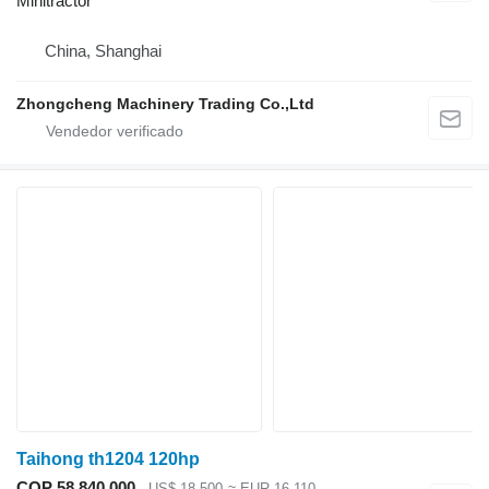
Minitractor
China, Shanghai
Zhongcheng Machinery Trading Co.,Ltd
Taihong th1204 120hp
COP 58.840.000
US$ 18.500
≈ EUR 16.110