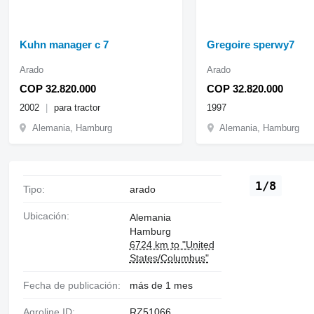
Kuhn manager c 7
Gregoire sperwy7
Arado
Arado
COP 32.820.000
COP 32.820.000
2002
para tractor
1997
Alemania, Hamburg
Alemania, Hamburg
1/8
Tipo:
arado
Ubicación:
Alemania
Hamburg
6724 km to "United
States/Columbus"
Fecha de publicación:
más de 1 mes
Agroline ID:
RZ51066