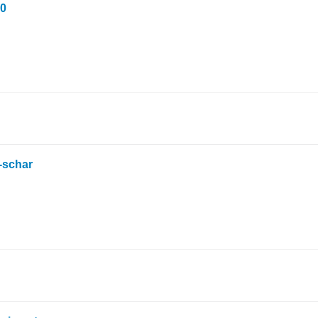
00
4-schar