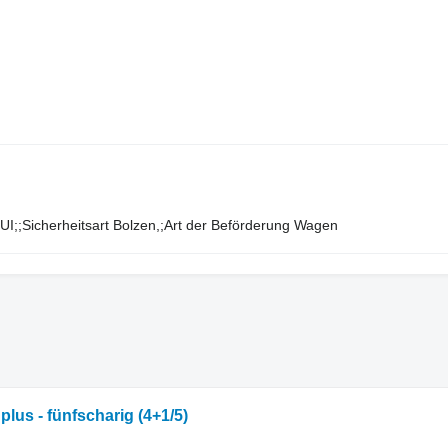
​​‌‌​​‌​‌corps, chariot;NumInterne : O;Roue de contrôle : OUI;;Sicherheitsart Bolzen,;Art der Beförderung Wagen
plus - fünfscharig (4+1/5)