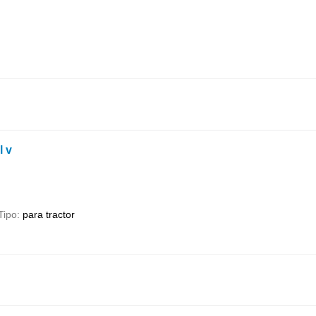
l v
Tipo
para tractor