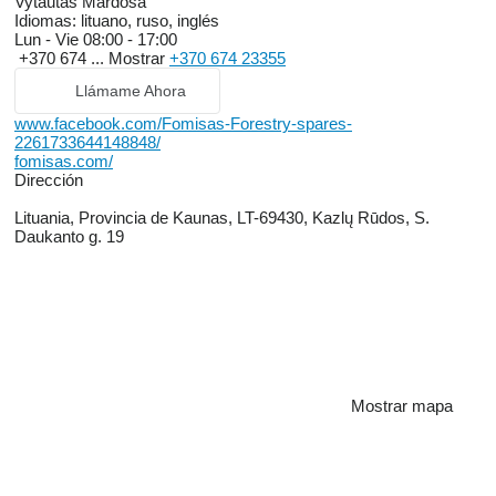
Vytautas Mardosa
Idiomas:
lituano, ruso, inglés
Lun - Vie
08:00 - 17:00
+370 674 ...
Mostrar
+370 674 23355
Llámame Ahora
www.facebook.com/Fomisas-Forestry-spares-
2261733644148848/
fomisas.com/
Dirección
Lituania, Provincia de Kaunas, LT-69430, Kazlų Rūdos, S.
Daukanto g. 19
Mostrar mapa