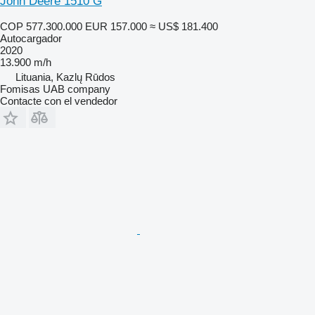
John Deere 1510 G
COP 577.300.000
EUR 157.000
≈ US$ 181.400
Autocargador
2020
13.900 m/h
Lituania, Kazlų Rūdos
Fomisas UAB company
Contacte con el vendedor