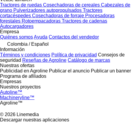
Tractores de ruedas
Cosechadoras de cereales
Cabezales de
grano
Pulverizadores autopropulsados
Tractores
cortacéspedes
Cosechadoras de forraje
Procesadoras
forestales
Rotoempacadoras
Tractores de cadenas
Autocargadores
Empresa
Quiénes somos
Ayuda
Contactos del vendedor
Colombia / Español
Información
Términos y condiciones
Política de privacidad
Consejos de
seguridad
Reseñas de Agroline
Catálogo de marcas
Nuestras ofertas
Publicidad en Agroline
Publicar el anuncio
Publicar un banner
Programa de afiliados
Empresas
Nuestros proyectos
Autoline™
Machineryline™
Agroline™
© 2026 Linemedia
Descargar nuestras aplicaciones