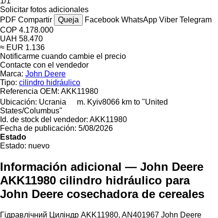
1/1
Solicitar fotos adicionales
PDF
Compartir
Queja
Facebook
WhatsApp
Viber
Telegram
COP 4.178.000
UAH 58.470
≈ EUR 1.136
Notificarme cuando cambie el precio
Contacte con el vendedor
Marca:
John Deere
Tipo:
cilindro hidráulico
Referencia OEM:
AKK11980
Ubicación:
Ucrania
m. Kyiv
8066 km to "United
States/Columbus"
Id. de stock del vendedor:
AKK11980
Fecha de publicación:
5/08/2026
Estado
Estado:
nuevo
Información adicional — John Deere
AKK11980 cilindro hidráulico para
John Deere cosechadora de cereales
Гідравлічний Циліндр AKK11980, AN401967 John Deere