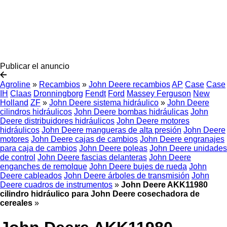
Publicar el anuncio
Agroline
»
Recambios
»
John Deere recambios
AP
Case
Case
IH
Claas
Dronningborg
Fendt
Ford
Massey Ferguson
New
Holland
ZF
»
John Deere sistema hidráulico
»
John Deere
cilindros hidráulicos
John Deere bombas hidráulicas
John
Deere distribuidores hidráulicos
John Deere motores
hidráulicos
John Deere mangueras de alta presión
John Deere
motores
John Deere cajas de cambios
John Deere engranajes
para caja de cambios
John Deere poleas
John Deere unidades
de control
John Deere fascias delanteras
John Deere
enganches de remolque
John Deere bujes de rueda
John
Deere cableados
John Deere árboles de transmisión
John
Deere cuadros de instrumentos
»
John Deere AKK11980
cilindro hidráulico para John Deere cosechadora de
cereales
»