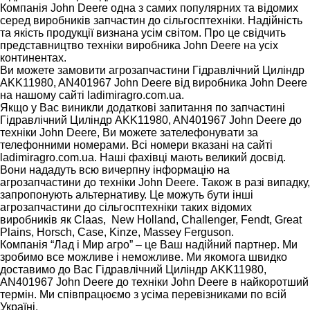
Компанія John Deere одна з самих популярних та відомих
серед виробників запчастин до сільгосптехніки. Надійність
та якість продукції визнана усім світом. Про це свідчить
представництво техніки виробника John Deere на усіх
континентах.
Ви можете замовити агрозапчастини Гідравлічний Циліндр
AKK11980, AN401967 John Deere від виробника John Deere
на нашому сайті ladimiragro.com.ua.
Якщо у Вас виникли додаткові запитання по запчастині
Гідравлічний Циліндр AKK11980, AN401967 John Deere до
техніки John Deere, Ви можете зателефонувати за
телефонними номерами. Всі номери вказані на сайті
ladimiragro.com.ua. Наші фахівці мають великий досвід.
Вони нададуть всю вичерпну інформацію на
агрозапчастини до техніки John Deere. Також в разі випадку,
запропонують альтернативу. Це можуть бути інші
агрозапчастини до сільгосптехніки таких відомих
виробників як Claas, New Holland, Challenger, Fendt, Great
Plains, Horsch, Case, Kinze, Massey Ferguson.
Компанія “Лад і Мир агро” – це Ваш надійний партнер. Ми
зробимо все можливе і неможливе. Ми якомога швидко
доставимо до Вас Гідравлічний Циліндр AKK11980,
AN401967 John Deere до техніки John Deere в найкоротший
термін. Ми співпрацюємо з усіма перевізниками по всій
Україні.