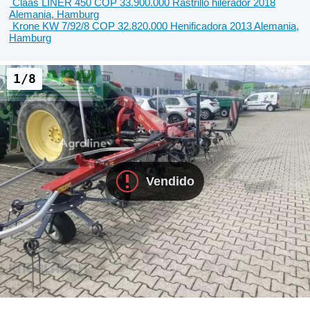
Claas LINER 450
COP 33.900.000
Rastrillo hilerador
2018
Alemania, Hamburg
Krone KW 7/92/8
COP 32.820.000
Henificadora
2013
Alemania,
Hamburg
1/8
Vendido