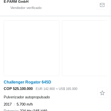
E-FARM GmbH
Challenger Rogator 645D
COP 525.100.000
EUR 142.800
≈ US$ 165.000
Pulverizador autopropulsado
2017
5.700 m/h
Potencia
224 Hp (165 kW)