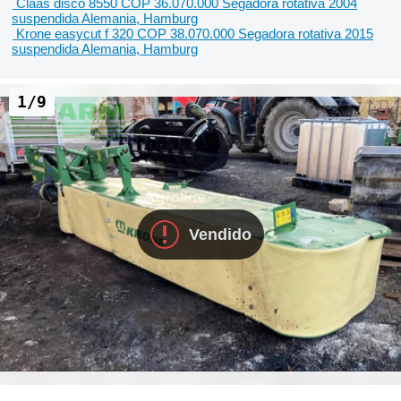
Claas disco 8550
COP 36.070.000
Segadora rotativa
2004
suspendida
Alemania, Hamburg
Krone easycut f 320
COP 38.070.000
Segadora rotativa
2015
suspendida
Alemania, Hamburg
1/9
Vendido