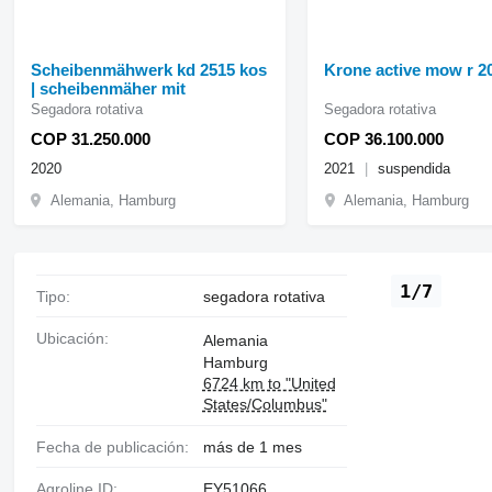
Scheibenmähwerk kd 2515 kos
Krone active mow r 2
| scheibenmäher mit
Segadora rotativa
Segadora rotativa
COP 31.250.000
COP 36.100.000
2020
2021
suspendida
Alemania, Hamburg
Alemania, Hamburg
1/7
Tipo:
segadora rotativa
Ubicación:
Alemania
Hamburg
6724 km to "United
States/Columbus"
Fecha de publicación:
más de 1 mes
Agroline ID:
EY51066