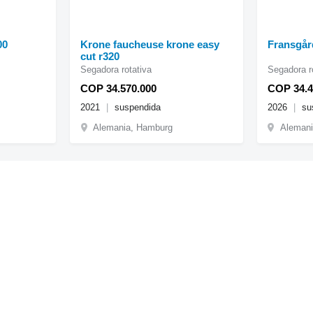
00
Krone faucheuse krone easy
Fransgår
cut r320
Segadora rotativa
Segadora r
COP 34.570.000
COP 34.4
2021
suspendida
2026
su
Alemania, Hamburg
Alemani