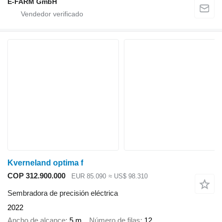
E-FARM GmbH
Kverneland optima f
COP 312.900.000
EUR 85.090
≈ US$ 98.310
Sembradora de precisión eléctrica
2022
Ancho de alcance
5 m
Número de filas
12