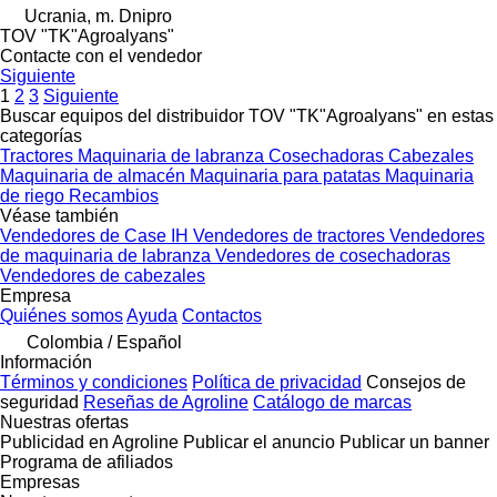
Ucrania, m. Dnipro
TOV "TK"Agroalyans"
Contacte con el vendedor
Siguiente
1
2
3
Siguiente
Buscar equipos del distribuidor TOV "TK"Agroalyans" en estas
categorías
Tractores
Maquinaria de labranza
Cosechadoras
Cabezales
Maquinaria de almacén
Maquinaria para patatas
Maquinaria
de riego
Recambios
Véase también
Vendedores de Case IH
Vendedores de tractores
Vendedores
de maquinaria de labranza
Vendedores de cosechadoras
Vendedores de cabezales
Empresa
Quiénes somos
Ayuda
Contactos
Colombia / Español
Información
Términos y condiciones
Política de privacidad
Consejos de
seguridad
Reseñas de Agroline
Catálogo de marcas
Nuestras ofertas
Publicidad en Agroline
Publicar el anuncio
Publicar un banner
Programa de afiliados
Empresas