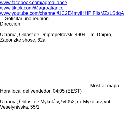
www.facebook.com/agroaliance
www.tiktok.com/@agroaliance
www.youtube.com/channel/UC2E4myfHHPIFlisMZzLSdqA
Solicitar una reunión
Dirección
Ucrania, Óblast de Dnipropetrovsk, 49041, m. Dnipro,
Zaporizke shose, 62a
Mostrar mapa
Hora local del vendedor: 04:05 (EEST)
Ucrania, Óblast de Mykoláiv, 54052, m. Mykolaiv, vul.
Veselynivska, 55/1