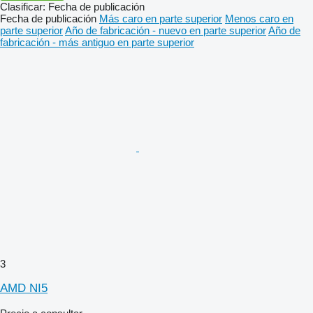
Clasificar
:
Fecha de publicación
Fecha de publicación
Más caro en parte superior
Menos caro en
parte superior
Año de fabricación - nuevo en parte superior
Año de
fabricación - más antiguo en parte superior
3
AMD NI5