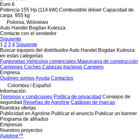
Euro 6
Potencia
155 Hp (114 kW)
Combustible
diésel
Capacidad de
carga
955 kg
Polonia, Wiśniewo
Auto Handel Bogdan Kulesza
Contacte con el vendedor
Siguiente
1
2
3
4
Siguiente
Buscar equipos del distribuidor Auto Handel Bogdan Kulesza
en estas categorías
Furgonetas
Vehículos comerciales
Maquinaria de construcción
Camiones
Coches
Cabezas tractoras
Campers
Empresa
Quiénes somos
Ayuda
Contactos
Colombia / Español
Información
Términos y condiciones
Política de privacidad
Consejos de
seguridad
Reseñas de Agroline
Catálogo de marcas
Nuestras ofertas
Publicidad en Agroline
Publicar el anuncio
Publicar un banner
Programa de afiliados
Empresas
Nuestros proyectos
Autoline™