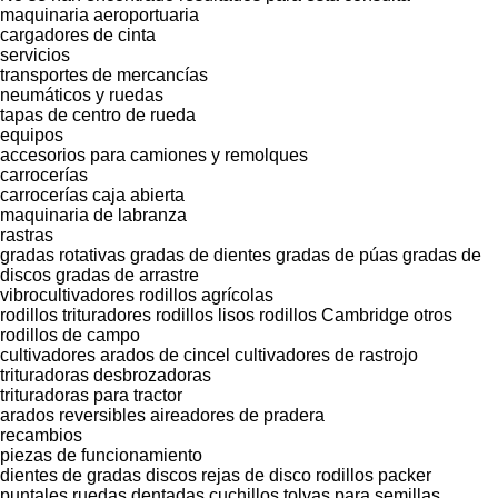
maquinaria aeroportuaria
cargadores de cinta
servicios
transportes de mercancías
neumáticos y ruedas
tapas de centro de rueda
equipos
accesorios para camiones y remolques
carrocerías
carrocerías caja abierta
maquinaria de labranza
rastras
gradas rotativas
gradas de dientes
gradas de púas
gradas de
discos
gradas de arrastre
vibrocultivadores
rodillos agrícolas
rodillos trituradores
rodillos lisos
rodillos Cambridge
otros
rodillos de campo
cultivadores
arados de cincel
cultivadores de rastrojo
trituradoras desbrozadoras
trituradoras para tractor
arados reversibles
aireadores de pradera
recambios
piezas de funcionamiento
dientes de gradas
discos
rejas de disco
rodillos packer
puntales
ruedas dentadas
cuchillos
tolvas para semillas