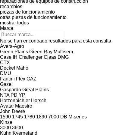
reparaciones de equipos de construcción
recambios
piezas de funcionamiento
otras piezas de funcionamiento
mostrar todos
Marca
No se han encontrado resultados para esta consulta
Avers-Agro
Green Plains
Green Ray
Multisem
Case IH
Challenger
Claas
DMG
CTX
Deckel Maho
DMU
Fantini
Flex
GAZ
Gazel
Gaspardo
Great Plains
NTA
PD
YP
Hatzenbichler
Horsch
Avatar
Maestro
John Deere
1590
1745
1780
1890
7000
DB
M-series
Kinze
3000
3600
Kuhn
Kverneland