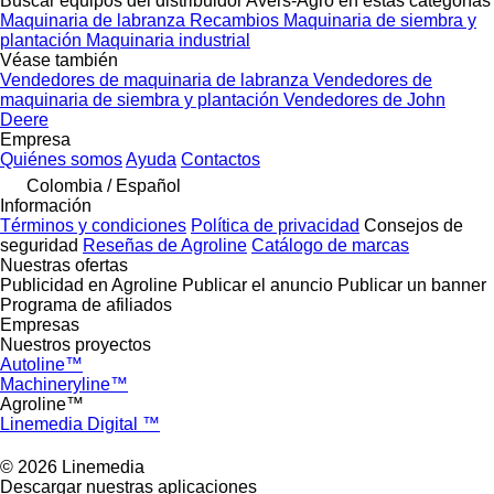
Buscar equipos del distribuidor Avers-Agro en estas categorías
Maquinaria de labranza
Recambios
Maquinaria de siembra y
plantación
Maquinaria industrial
Véase también
Vendedores de maquinaria de labranza
Vendedores de
maquinaria de siembra y plantación
Vendedores de John
Deere
Empresa
Quiénes somos
Ayuda
Contactos
Colombia / Español
Información
Términos y condiciones
Política de privacidad
Consejos de
seguridad
Reseñas de Agroline
Catálogo de marcas
Nuestras ofertas
Publicidad en Agroline
Publicar el anuncio
Publicar un banner
Programa de afiliados
Empresas
Nuestros proyectos
Autoline™
Machineryline™
Agroline™
Linemedia Digital ™
© 2026 Linemedia
Descargar nuestras aplicaciones