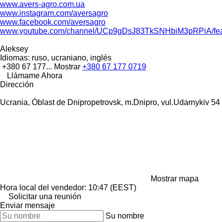
www.avers-agro.com.ua
www.instagram.com/aversagro
www.facebook.com/aversagro
www.youtube.com/channel/UCp9gDsJ83TkSNHbiM3pRPiA/fea
Aleksey
Idiomas:
ruso, ucraniano, inglés
+380 67 177...
Mostrar
+380 67 177 0719
Llámame Ahora
Dirección
Ucrania, Óblast de Dnipropetrovsk, m.Dnipro, vul.Udarnykiv 54
Mostrar mapa
Hora local del vendedor: 10:47 (EEST)
Solicitar una reunión
Enviar mensaje
Su nombre