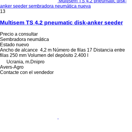
Multisem TS 4.2 pneumatic disk-
anker seeder sembradora neumática nueva
13
Multisem TS 4.2 pneumatic disk-anker seeder
Precio a consultar
Sembradora neumática
Estado
nuevo
Ancho de alcance
4,2 m
Número de filas
17
Distancia entre
filas
250 mm
Volumen del depósito
2.400 l
Ucrania, m.Dnipro
Avers-Agro
Contacte con el vendedor