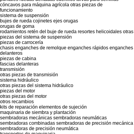
cóncavos para máquina agrícola
otras piezas de
funcionamiento
sistema de suspensión
bujes de rueda
cojinetes
ejes
orugas
orugas de goma
rodamientos
retén del buje de rueda
resortes helicoidales
otras
piezas del sistema de suspensión
piezas de carrocería
chasis
enganches de remolque
enganches rápidos
enganches
delanteros
piezas de cabina
fascias delanteras
transmisión
otras piezas de transmisión
sistema hidráulico
otras piezas del sistema hidráulico
piezas del motor
otras piezas del motor
otros recambios
kits de reparación
elementos de sujeción
maquinaria de siembra y plantación
sembradoras mecánicas
sembradoras neumáticas
sembradoras combinadas
sembradoras de precisión mecánica
sembradoras de precisión neumática
transportes de maquinaria