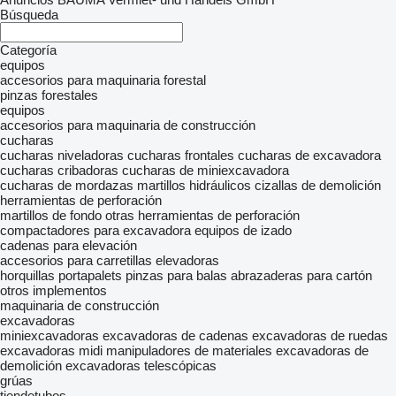
Búsqueda
Categoría
equipos
accesorios para maquinaria forestal
pinzas forestales
equipos
accesorios para maquinaria de construcción
cucharas
cucharas niveladoras
cucharas frontales
cucharas de excavadora
cucharas cribadoras
cucharas de miniexcavadora
cucharas de mordazas
martillos hidráulicos
cizallas de demolición
herramientas de perforación
martillos de fondo
otras herramientas de perforación
compactadores para excavadora
equipos de izado
cadenas para elevación
accesorios para carretillas elevadoras
horquillas portapalets
pinzas para balas
abrazaderas para cartón
otros implementos
maquinaria de construcción
excavadoras
miniexcavadoras
excavadoras de cadenas
excavadoras de ruedas
excavadoras midi
manipuladores de materiales
excavadoras de
demolición
excavadoras telescópicas
grúas
tiendetubos