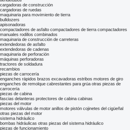
cargadoras de construcción
cargadoras de ruedas
maquinaria para movimiento de tierra
bulldozers
apisonadoras
compactadores de asfalto
compactadores de tierra
compactadores
manuales
rodillos combinados
maquinaria de construcción de carreteras
extendedoras de asfalto
extendedoras de cadenas
maquinaria de perforación
máquinas perforadoras
tractores de soldadura
recambios
piezas de carrocería
enganches rápidos
brazos excavadoras
estribos
motores de giro
enganches de remolque
cabrestantes para grúa
otras piezas de
carrocería
piezas de cabina
fascias delanteras
protectores de cabina
cabinas
piezas del motor
motores
válvulas de motor
anillos de pistón
cojinetes del cigüeñal
otras piezas del motor
sistema hidráulico
bombas hidráulicas
otras piezas del sistema hidráulico
piezas de funcionamiento