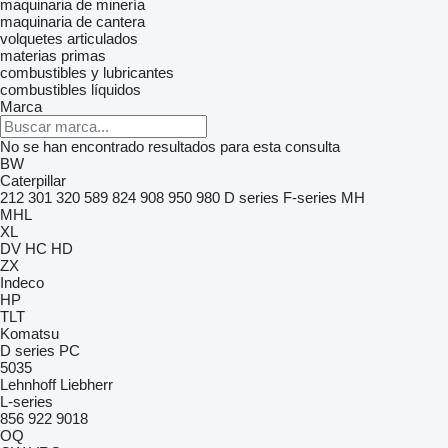
maquinaria de minería
maquinaria de cantera
volquetes articulados
materias primas
combustibles y lubricantes
combustibles líquidos
Marca
No se han encontrado resultados para esta consulta
BW
Caterpillar
212
301
320
589
824
908
950
980
D series
F-series
MH
MHL
XL
DV
HC
HD
ZX
Indeco
HP
TLT
Komatsu
D series
PC
5035
Lehnhoff
Liebherr
L-series
856
922
9018
OQ