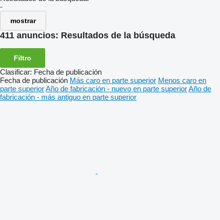
-
mostrar
411 anuncios:
Resultados de la búsqueda
Filtro
Clasificar
:
Fecha de publicación
Fecha de publicación
Más caro en parte superior
Menos caro en
parte superior
Año de fabricación - nuevo en parte superior
Año de
fabricación - más antiguo en parte superior