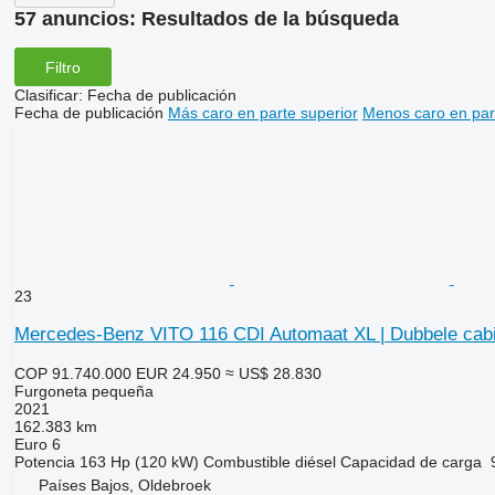
57 anuncios:
Resultados de la búsqueda
Filtro
Clasificar
:
Fecha de publicación
Fecha de publicación
Más caro en parte superior
Menos caro en par
23
Mercedes-Benz VITO 116 CDI Automaat XL | Dubbele cabin
COP 91.740.000
EUR 24.950
≈ US$ 28.830
Furgoneta pequeña
2021
162.383 km
Euro 6
Potencia
163 Hp (120 kW)
Combustible
diésel
Capacidad de carga
Países Bajos, Oldebroek