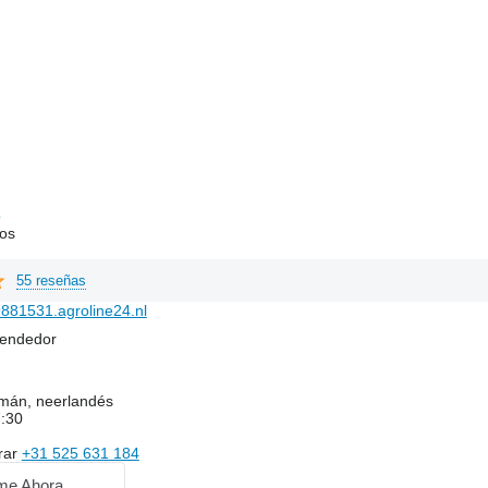
o
os
55 reseñas
881531.agroline24.nl
vendedor
emán, neerlandés
7:30
rar
+31 525 631 184
me Ahora