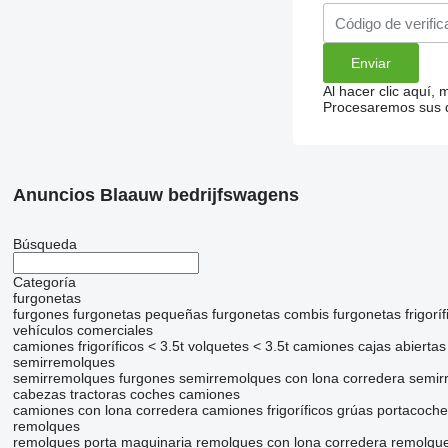
Al hacer clic aquí,
Procesaremos sus da
Anuncios Blaauw bedrijfswagens
Búsqueda
Categoría
furgonetas
furgones
furgonetas pequeñas
furgonetas combis
furgonetas frigoríf
vehículos comerciales
camiones frigoríficos < 3.5t
volquetes < 3.5t
camiones cajas abiertas 
semirremolques
semirremolques furgones
semirremolques con lona corredera
semir
cabezas tractoras
coches
camiones
camiones con lona corredera
camiones frigoríficos
grúas portacoche
remolques
remolques porta maquinaria
remolques con lona corredera
remolqu