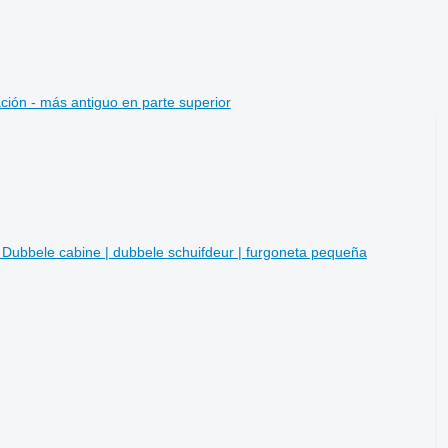
ción - más antiguo en parte superior
ubbele cabine | dubbele schuifdeur | furgoneta pequeña