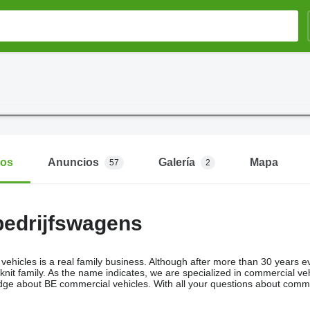
mos
Anuncios
Galería
Mapa
57
2
bedrijfswagens
ehicles is a real family business. Although after more than 30 years e
e-knit family. As the name indicates, we are specialized in commercial v
dge about BE commercial vehicles. With all your questions about commer