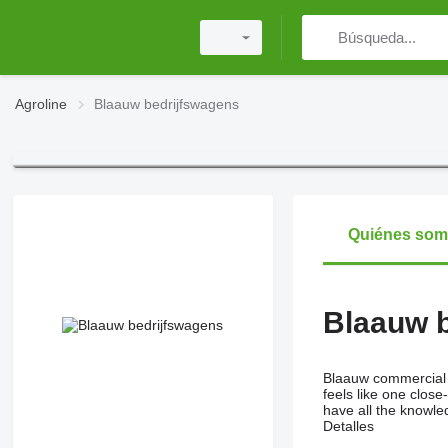
Agroline
Blaauw bedrijfswagens
Quiénes so
Blaauw 
Blaauw commercial v
feels like one clos
have all the knowle
Detalles