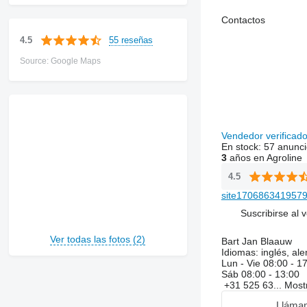
Contactos
55 reseñas
4.5
Source: Google Maps
Vendedor verificad
En stock:
57 anunci
3
años en Agroline
4.5
site1706863419579
Suscribirse al 
Ver todas las fotos (2)
Bart Jan Blaauw
Idiomas:
inglés, al
Lun - Vie
08:00 - 1
Sáb
08:00 - 13:00
+31 525 63...
Most
Lláma