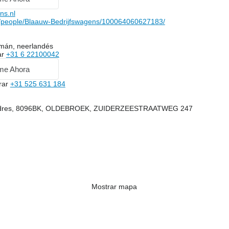
ns.nl
people/Blaauw-Bedrijfswagens/100064060627183/
emán, neerlandés
ar
+31 6 22100042
me Ahora
rar
+31 525 631 184
eldres, 8096BK, OLDEBROEK, ZUIDERZEESTRAATWEG 247
Mostrar mapa