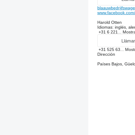
blaauwbedrijfswage
www.facebook.com/
Harold Otten
Idiomas:
inglés, al
+31 6 221...
Mostr
Lláma
+31 525 63...
Most
Dirección
Países Bajos, Gü