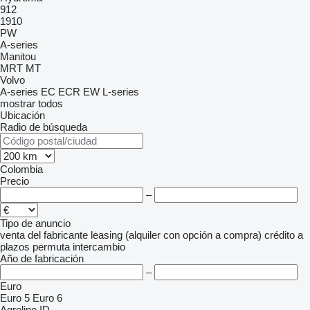
912
1910
PW
A-series
Manitou
MRT
MT
Volvo
A-series
EC
ECR
EW
L-series
mostrar todos
Ubicación
Radio de búsqueda
Colombia
Precio
–
Tipo de anuncio
venta
del fabricante
leasing (alquiler con opción a compra)
crédito
a
plazos
permuta
intercambio
Año de fabricación
–
Euro
Euro 5
Euro 6
Agroline ID