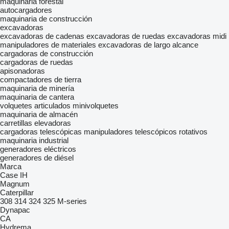
maquinaria forestal
autocargadores
maquinaria de construcción
excavadoras
excavadoras de cadenas
excavadoras de ruedas
excavadoras midi
manipuladores de materiales
excavadoras de largo alcance
cargadoras de construcción
cargadoras de ruedas
apisonadoras
compactadores de tierra
maquinaria de minería
maquinaria de cantera
volquetes articulados
minivolquetes
maquinaria de almacén
carretillas elevadoras
cargadoras telescópicas
manipuladores telescópicos rotativos
maquinaria industrial
generadores eléctricos
generadores de diésel
Marca
Case IH
Magnum
Caterpillar
308
314
324
325
M-series
Dynapac
CA
Hydrema