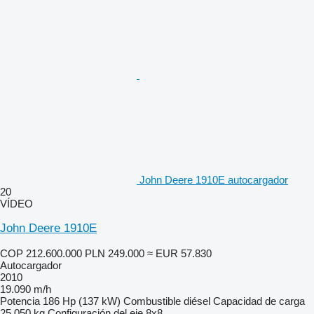
John Deere 1910E autocargador
20
VÍDEO
John Deere 1910E
COP 212.600.000
PLN 249.000
≈ EUR 57.830
Autocargador
2010
19.090 m/h
Potencia
186 Hp (137 kW)
Combustible
diésel
Capacidad de carga
25.050 kg
Configuración del eje
8x8