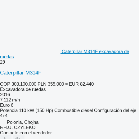
Caterpillar M314F excavadora de
ruedas
29
Caterpillar M314F
COP 303.100.000
PLN 355.000
≈ EUR 82.440
Excavadora de ruedas
2016
7.112 m/h
Euro 6
Potencia
110 kW (150 Hp)
Combustible
diésel
Configuración del eje
4x4
Polonia, Chojna
F.H.U. CZYLEKO
Contacte con el vendedor