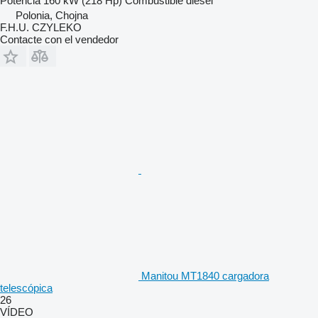
Potencia
160 kW (218 Hp)
Combustible
diésel
Polonia, Chojna
F.H.U. CZYLEKO
Contacte con el vendedor
Manitou MT1840 cargadora
telescópica
26
VÍDEO