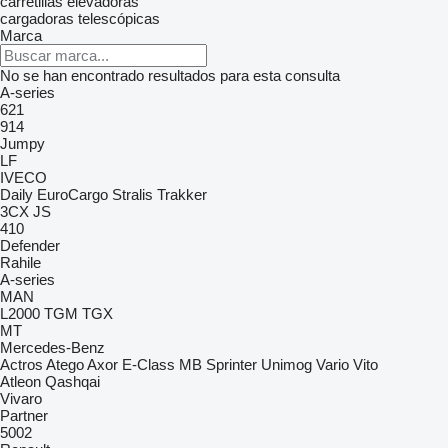
carretillas elevadoras
cargadoras telescópicas
Marca
No se han encontrado resultados para esta consulta
A-series
621
914
Jumpy
LF
IVECO
Daily
EuroCargo
Stralis
Trakker
3CX
JS
410
Defender
Rahile
A-series
MAN
L2000
TGM
TGX
MT
Mercedes-Benz
Actros
Atego
Axor
E-Class
MB
Sprinter
Unimog
Vario
Vito
Atleon
Qashqai
Vivaro
Partner
5002