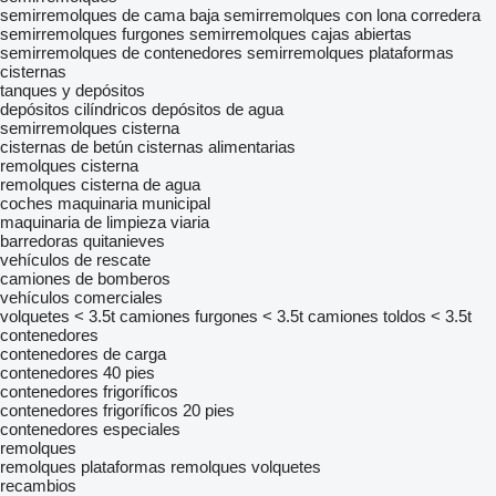
semirremolques de cama baja
semirremolques con lona corredera
semirremolques furgones
semirremolques cajas abiertas
semirremolques de contenedores
semirremolques plataformas
cisternas
tanques y depósitos
depósitos cilíndricos
depósitos de agua
semirremolques cisterna
cisternas de betún
cisternas alimentarias
remolques cisterna
remolques cisterna de agua
coches
maquinaria municipal
maquinaria de limpieza viaria
barredoras
quitanieves
vehículos de rescate
camiones de bomberos
vehículos comerciales
volquetes < 3.5t
camiones furgones < 3.5t
camiones toldos < 3.5t
contenedores
contenedores de carga
contenedores 40 pies
contenedores frigoríficos
contenedores frigoríficos 20 pies
contenedores especiales
remolques
remolques plataformas
remolques volquetes
recambios