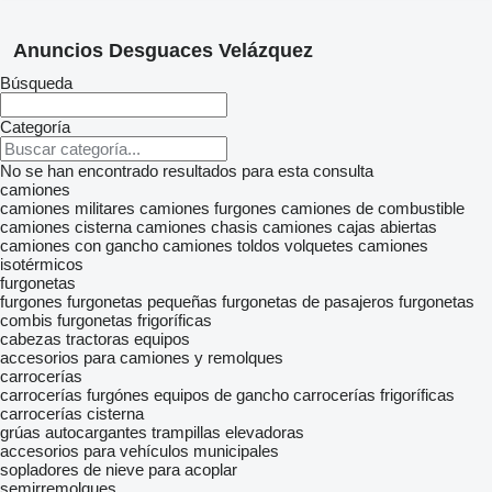
Anuncios Desguaces Velázquez
Búsqueda
Categoría
No se han encontrado resultados para esta consulta
camiones
camiones militares
camiones furgones
camiones de combustible
camiones cisterna
camiones chasis
camiones cajas abiertas
camiones con gancho
camiones toldos
volquetes
camiones
isotérmicos
furgonetas
furgones
furgonetas pequeñas
furgonetas de pasajeros
furgonetas
combis
furgonetas frigoríficas
cabezas tractoras
equipos
accesorios para camiones y remolques
carrocerías
carrocerías furgónes
equipos de gancho
carrocerías frigoríficas
carrocerías cisterna
grúas autocargantes
trampillas elevadoras
accesorios para vehículos municipales
sopladores de nieve para acoplar
semirremolques