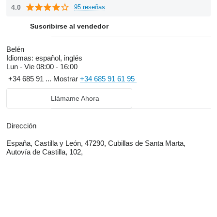
cuadrados de nave donde recogemos vehículos para ser
4.0
95 reseñas
trasladados a Cigales o Cubillas, vendiendo en ella recambios
reciclados.
Suscribirse al vendedor
Belén
Idiomas:
español, inglés
Lun - Vie
08:00 - 16:00
+34 685 91 ...
Mostrar
+34 685 91 61 95
Llámame Ahora
Dirección
España, Castilla y León, 47290, Cubillas de Santa Marta,
Autovía de Castilla, 102,